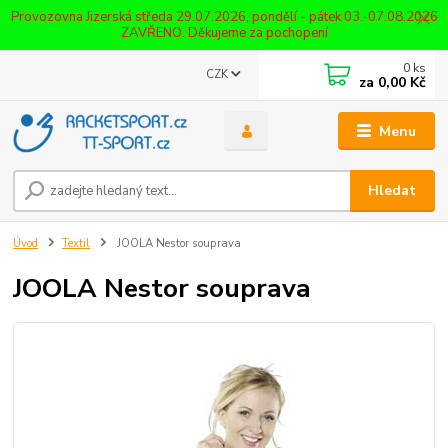
Provozovna Jizerská středa 29.07.2026, pondělí - pátek 03.-07.08.2026
ZAVŘENO. Děkujeme za pochopení
0
ks
CZK
za
0,00 Kč
Menu
Hledat
Úvod
Textil
JOOLA Nestor souprava
JOOLA Nestor souprava