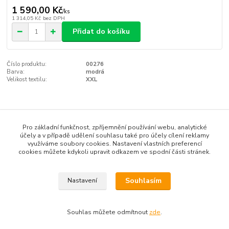
1 590,00 Kč
/
ks
1 314,05 Kč
bez DPH
Přidat do košíku
Číslo produktu:
00276
Barva:
modrá
Velikost textilu:
XXL
Kompletní specifikace
Pro základní funkčnost, zpříjemnění používání webu, analytické
Novinka značky JOOLA pro rok 2014/2015 ve 2 barevných
účely a v případě udělení souhlasu také pro účely cílení reklamy
využíváme soubory cookies. Nastavení vlastních preferencí
provedeních
cookies můžete kdykoli upravit odkazem ve spodní části stránek.
100% polyester Diamond Cool Dry
Souhlasím
Nastavení
Zboží zařazeno v kategoriích
Souhlas můžete odmítnout
zde
.
Textil