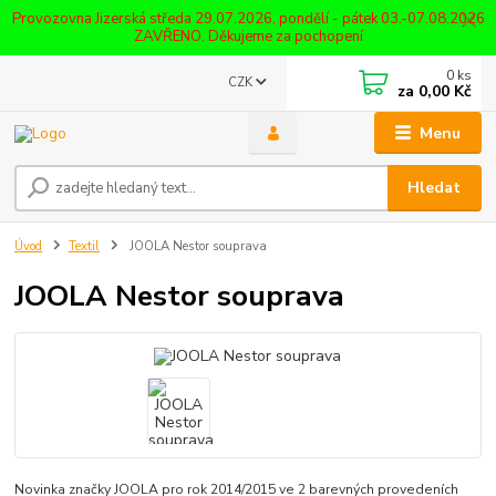
Provozovna Jizerská středa 29.07.2026, pondělí - pátek 03.-07.08.2026
ZAVŘENO. Děkujeme za pochopení
0
ks
CZK
za
0,00 Kč
Menu
Hledat
Úvod
Textil
JOOLA Nestor souprava
JOOLA Nestor souprava
Novinka značky JOOLA pro rok 2014/2015 ve 2 barevných provedeních