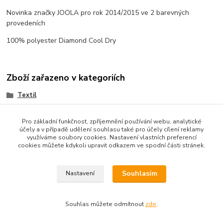
Novinka značky JOOLA pro rok 2014/2015 ve 2 barevných
provedeních
100% polyester Diamond Cool Dry
Zboží zařazeno v kategoriích
Textil
Teplákové soupravy
Pro základní funkčnost, zpříjemnění používání webu, analytické
účely a v případě udělení souhlasu také pro účely cílení reklamy
využíváme soubory cookies. Nastavení vlastních preferencí
cookies můžete kdykoli upravit odkazem ve spodní části stránek.
Souhlasím
Nastavení
Copyright © 2010-2025 TT-SPORT.cz & RACKETSPORT.cz
Souhlas můžete odmítnout
zde
.
Vytvořeno na
Eshop-rychle.cz