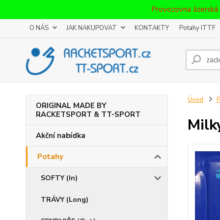
Provozovna Jizerská
O NÁS
JAK NAKUPOVAT
KONTAKTY
Potahy ITTF
Úvod
P
ORIGINAL MADE BY
RACKETSPORT & TT-SPORT
Milk
Akční nabídka
Potahy
SOFTY (In)
TRÁVY (Long)