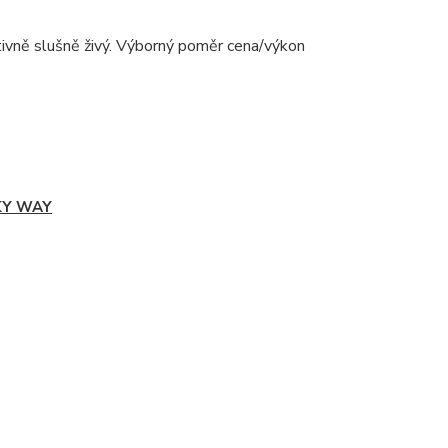
tivně slušně živý. Výborný poměr cena/výkon
KY WAY