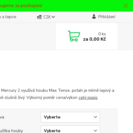
ěkujeme za pochopení
 a čepice
Přihlášení
CZK
0
ks
za
0,00 Kč
 Mercury 2 využívá houbu Max Tense, potah je mírně lepivý a
vně slušně živý. Výborný poměr cena/výkon
celý popis
va
ušťka houby