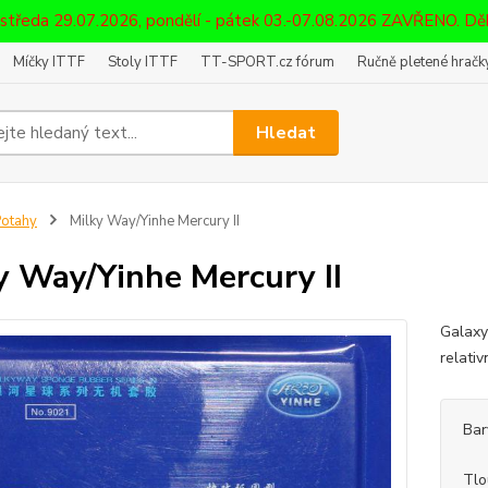
 středa 29.07.2026, pondělí - pátek 03.-07.08.2026 ZAVŘENO. D
Míčky ITTF
Stoly ITTF
TT-SPORT.cz fórum
Ručně pletené hračky
Hledat
otahy
Milky Way/Yinhe Mercury II
y Way/Yinhe Mercury II
Galaxy
relati
Bar
Tlo