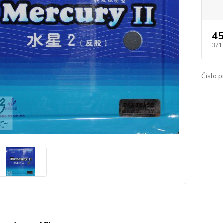
45
371
Číslo p