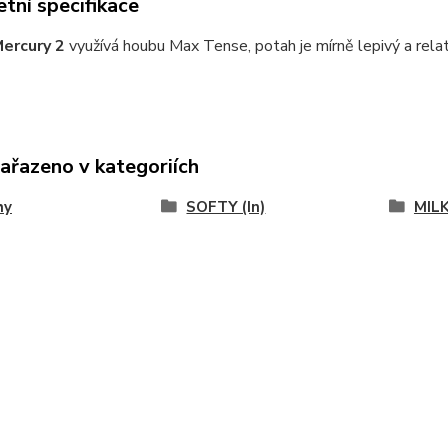
tní specifikace
Mercury 2
využívá houbu Max Tense, potah je mírně lepivý a rela
zařazeno v kategoriích
hy
SOFTY (In)
MIL