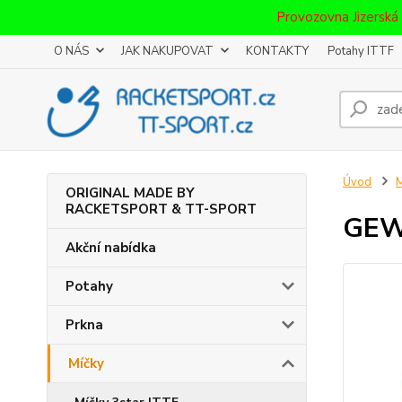
Provozovna Jizerská
O NÁS
JAK NAKUPOVAT
KONTAKTY
Potahy ITTF
Úvod
M
ORIGINAL MADE BY
RACKETSPORT & TT-SPORT
GEWO
Akční nabídka
Potahy
Prkna
Míčky