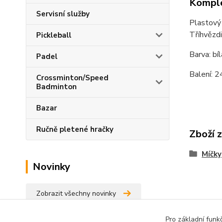
Komple
Servisní služby
Plastový 
Tříhvězdi
Pickleball
Barva: bí
Padel
Balení: 2
Crossminton/Speed
Badminton
Bazar
Ručně pletené hračky
Zboží 
Míčky
Novinky
Zobrazit všechny novinky
Pro základní funk