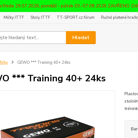
 středa 29.07.2026, pondělí - pátek 03.-07.08.2026 ZAVŘENO. D
Míčky ITTF
Stoly ITTF
TT-SPORT.cz fórum
Ručně pletené hračky
Hledat
íčky
GEWO *** Training 40+ 24ks
 *** Training 40+ 24ks
Plasto
stolní
trénin
Bar