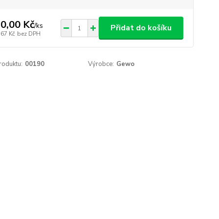
0,00 Kč
/
ks
Přidat do košíku
,67 Kč
bez DPH
roduktu:
00190
Výrobce:
Gewo