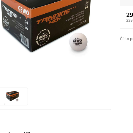
29
239
Číslo p