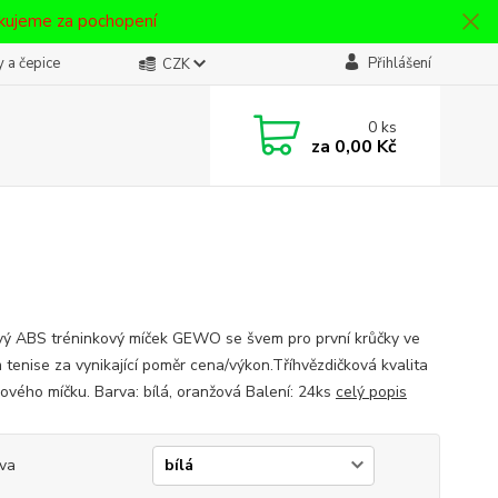
ěkujeme za pochopení
 a čepice
Přihlášení
CZK
0
ks
za
0,00 Kč
vý ABS tréninkový míček GEWO se švem pro první krůčky ve
m tenise za vynikající poměr cena/výkon.Tříhvězdičková kvalita
kového míčku. Barva: bílá, oranžová Balení: 24ks
celý popis
va