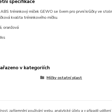
tní specifikace
ABS tréninkový míček GEWO se švem pro první krůčky ve stolním
čková kvalita tréninkového míčku.
lá, oranžová
4ks
zařazeno v kategoriích
Míčky ostatní plast
čnost, zpříjemnění používání webu, analytické účely a v případě udělení