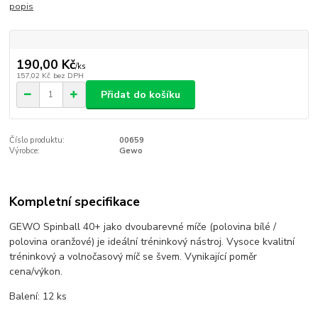
popis
190,00 Kč
/
ks
157,02 Kč
bez DPH
Přidat do košíku
Číslo produktu:
00659
Výrobce:
Gewo
Kompletní specifikace
GEWO Spinball 40+ jako dvoubarevné míče (polovina bílé /
polovina oranžové) je ideální tréninkový nástroj. Vysoce kvalitní
tréninkový a volnočasový míč se švem. Vynikající poměr
cena/výkon.
Balení: 12 ks