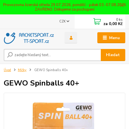
Provozovna Jizerská středa 29.07.2026, pondělí - pátek 03.-07.08.2026
ZAVŘENO. Děkujeme za pochopení
0
ks
CZK
za
0,00 Kč
Menu
Hledat
Úvod
Míčky
GEWO Spinballs 40+
GEWO Spinballs 40+