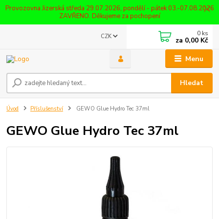
Provozovna Jizerská středa 29.07.2026, pondělí - pátek 03.-07.08.2026
ZAVŘENO. Děkujeme za pochopení
0
ks
CZK
za
0,00 Kč
Menu
Hledat
Úvod
Příslušenství
GEWO Glue Hydro Tec 37ml
GEWO Glue Hydro Tec 37ml