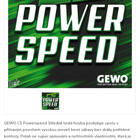
GEWO CS Powerspeed Středně tvrdá houba poskytuje spolu s
přilnavým povrchem vysokou úroveň herní zábavy bez ztráty potřebné
kontroly. Potah se super spinovými a rychlostními vlastnostmi, která je