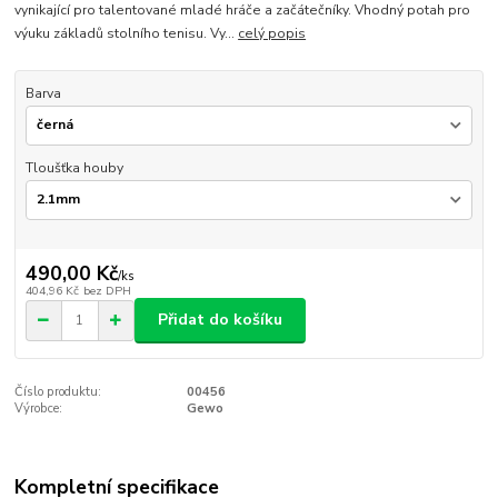
vynikající pro talentované mladé hráče a začátečníky. Vhodný potah pro
výuku základů stolního tenisu. Vy...
celý popis
Barva
Tloušťka houby
490,00 Kč
/
ks
404,96 Kč
bez DPH
Přidat do košíku
Číslo produktu:
00456
Výrobce:
Gewo
Kompletní specifikace