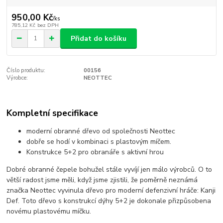
950,00 Kč
/
ks
785,12 Kč
bez DPH
Přidat do košíku
Číslo produktu:
00156
Výrobce:
NEOTTEC
Kompletní specifikace
moderní obranné dřevo od společnosti Neottec
dobře se hodí v kombinaci s plastovým míčem.
Konstrukce 5+2 pro obranáře s aktivní hrou
Dobré obranné čepele bohužel stále vyvíjí jen málo výrobců. O to
větší radost jsme měli, když jsme zjistili, že poměrně neznámá
značka Neottec vyvinula dřevo pro moderní defenzivní hráče: Kanji
Def. Toto dřevo s konstrukcí dýhy 5+2 je dokonale přizpůsobena
novému plastovému míčku.