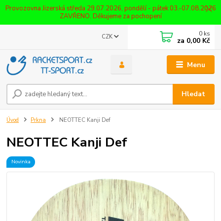
Provozovna Jizerská středa 29.07.2026, pondělí - pátek 03.-07.08.2026
ZAVŘENO. Děkujeme za pochopení
0
ks
CZK
za
0,00 Kč
Menu
Hledat
Úvod
Prkna
NEOTTEC Kanji Def
NEOTTEC Kanji Def
Novinka