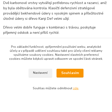
Dvě karbonové vrstvy vytvářejí potřebnou rychlost a razanci, aniž
by byla obětována kontrola. Klasičtí defenzivní stratégové
provádějící bekhendové údery s vysokým spinem a příležitostné
útočné údery si dřevo Kanji Def velmi užijí.
Dřevo velmi dobře funguje v kombinaci s trávou, poskytuje
příjemný odskok a není příliš rychlé.
Hmotnost dřeva: cca 88 g
délka dřeva: 16,5 cm
Pro základní funkčnost, zpříjemnění používání webu, analytické
účely a v případě udělení souhlasu také pro účely cílení reklamy
šířka dřeva: 16,1 cm
využíváme soubory cookies. Nastavení vlastních preferencí
tloušťka dřeva: 6,6 mm
cookies můžete kdykoli upravit odkazem ve spodní části stránek.
konstrukce dřeva: pět dřevěných dýh a dvě karbonové vrstvy
Souhlasím
Nastavení
Zboží zařazeno v kategoriích
Souhlas můžete odmítnout
zde
.
Prkna
Defensiv