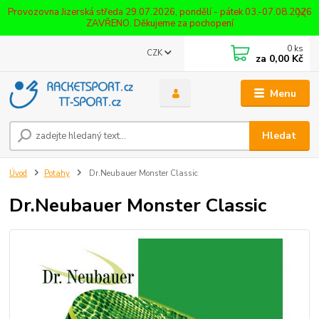
Provozovna Jizerská středa 29.07.2026, pondělí - pátek 03.-07.08.2026
ZAVŘENO. Děkujeme za pochopení
0
ks
CZK
za
0,00 Kč
Menu
Hledat
Úvod
Potahy
Dr.Neubauer Monster Classic
Dr.Neubauer Monster Classic