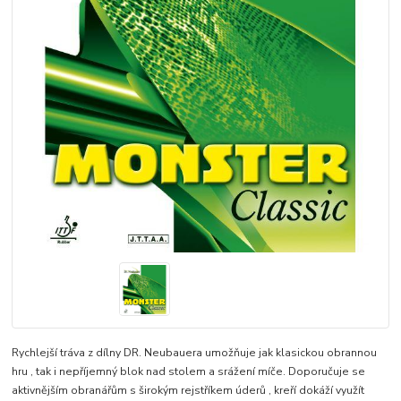
Rychlejší tráva z dílny DR. Neubauera umožňuje jak klasickou obrannou
hru , tak i nepříjemný blok nad stolem a srážení míče. Doporučuje se
aktivnějším obranářům s širokým rejstříkem úderů , kreří dokáží využít