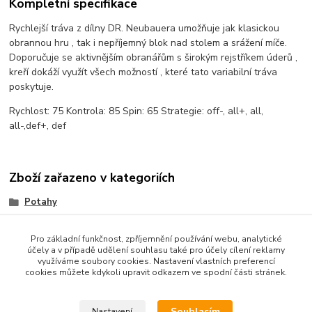
Kompletní specifikace
Rychlejší tráva z dílny DR. Neubauera umožňuje jak klasickou
obrannou hru , tak i nepříjemný blok nad stolem a srážení míče.
Doporučuje se aktivnějším obranářům s širokým rejstříkem úderů ,
kreří dokáží využít všech možností , které tato variabilní tráva
poskytuje.
Rychlost: 75 Kontrola: 85 Spin: 65 Strategie:
off-, all+, all,
all-,
def+, def
Zboží zařazeno v kategoriích
Potahy
TRÁVY (Long)
Pro základní funkčnost, zpříjemnění používání webu, analytické
účely a v případě udělení souhlasu také pro účely cílení reklamy
využíváme soubory cookies. Nastavení vlastních preferencí
cookies můžete kdykoli upravit odkazem ve spodní části stránek.
Souhlasím
Nastavení