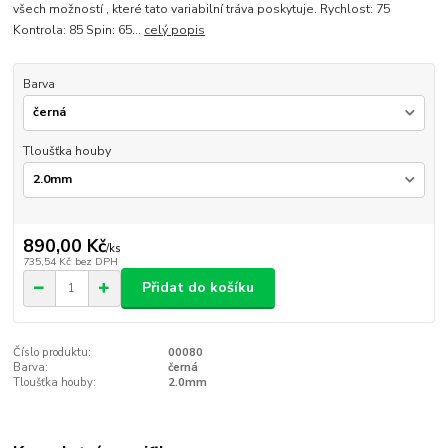
všech možností , které tato variabilní tráva poskytuje. Rychlost: 75
Kontrola: 85 Spin: 65...
celý popis
Barva
Tloušťka houby
890,00 Kč
/
ks
735,54 Kč
bez DPH
Přidat do košíku
Číslo produktu:
00080
Barva:
černá
Tloušťka houby:
2.0mm