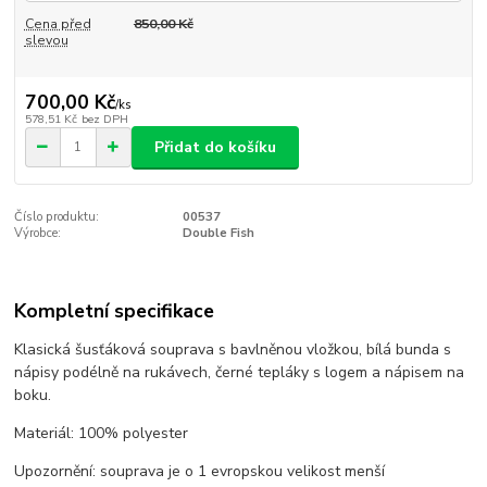
Cena před
850,00 Kč
slevou
700,00 Kč
/
ks
578,51 Kč
bez DPH
Přidat do košíku
Číslo produktu:
00537
Výrobce:
Double Fish
Kompletní specifikace
Klasická šusťáková souprava s bavlněnou vložkou, bílá bunda s
nápisy podélně na rukávech, černé tepláky s logem a nápisem na
boku.
Materiál: 100% polyester
Upozornění: souprava je o 1 evropskou velikost menší