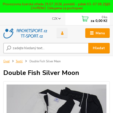
Provozovna Jizerská středa 29.07.2026, pondělí - pátek 03.-07.08.2026
ZAVŘENO. Děkujeme za pochopení
0
ks
CZK
za
0,00 Kč
Menu
Hledat
Úvod
Textil
Double Fish Silver Moon
Double Fish Silver Moon