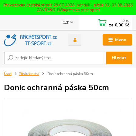
Provozovna Jizerská středa 29.07.2026, pondělí - pátek 03.-07.08.2026
ZAVŘENO. Děkujeme za pochopení
0
ks
CZK
za
0,00 Kč
Menu
Hledat
Úvod
Příslušenství
Donic ochranná páska 50cm
Donic ochranná páska 50cm