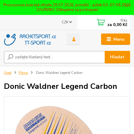
Provozovna Jizerská středa 29.07.2026, pondělí - pátek 03.-07.08.2026
ZAVŘENO. Děkujeme za pochopení
0
ks
CZK
za
0,00 Kč
Menu
Hledat
Úvod
Prkna
Donic Waldner Legend Carbon
Donic Waldner Legend Carbon