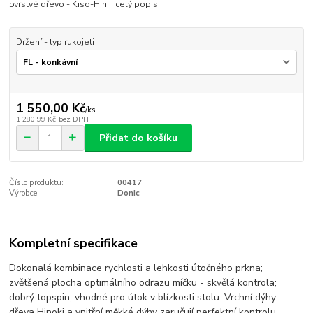
5vrstvé dřevo - Kiso-Hin...
celý popis
Držení - typ rukojeti
1 550,00 Kč
/
ks
1 280,99 Kč
bez DPH
Přidat do košíku
Číslo produktu:
00417
Výrobce:
Donic
Kompletní specifikace
Dokonalá kombinace rychlosti a lehkosti útočného prkna;
zvětšená plocha optimálního odrazu míčku - skvělá kontrola;
dobrý topspin; vhodné pro útok v blízkosti stolu.
Vrchní dýhy
dřeva Hinoki a vnitřní měkké dýhy zaručují perfektní kontrolu