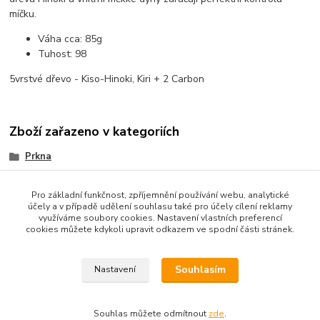
míčku.
Váha cca:
85g
Tuhost:
98
5vrstvé dřevo - Kiso-Hinoki, Kiri + 2 Carbon
Zboží zařazeno v kategoriích
Prkna
Offensiv
Pro základní funkčnost, zpříjemnění používání webu, analytické
účely a v případě udělení souhlasu také pro účely cílení reklamy
využíváme soubory cookies. Nastavení vlastních preferencí
cookies můžete kdykoli upravit odkazem ve spodní části stránek.
Souhlasím
Nastavení
Copyright © 2010-2025 TT-SPORT.cz & RACKETSPORT.cz
Souhlas můžete odmítnout
zde
.