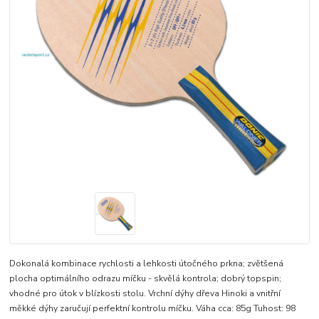
Dokonalá kombinace rychlosti a lehkosti útočného prkna; zvětšená
plocha optimálního odrazu míčku - skvělá kontrola; dobrý topspin;
vhodné pro útok v blízkosti stolu. Vrchní dýhy dřeva Hinoki a vnitřní
měkké dýhy zaručují perfektní kontrolu míčku. Váha cca: 85g Tuhost: 98