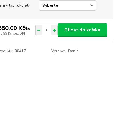
ení - typ rukojeti
550,00 Kč
/
ks
Přidat do košíku
80,99 Kč
bez DPH
roduktu:
00417
Výrobce:
Donic