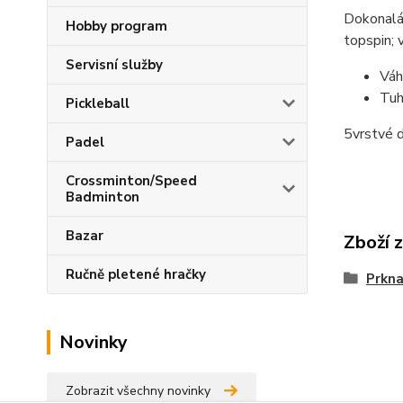
Dokonalá 
Hobby program
topspin; 
Servisní služby
Váh
Tuh
Pickleball
5vrstvé d
Padel
Crossminton/Speed
Badminton
Bazar
Zboží 
Ručně pletené hračky
Prkn
Novinky
Zobrazit všechny novinky