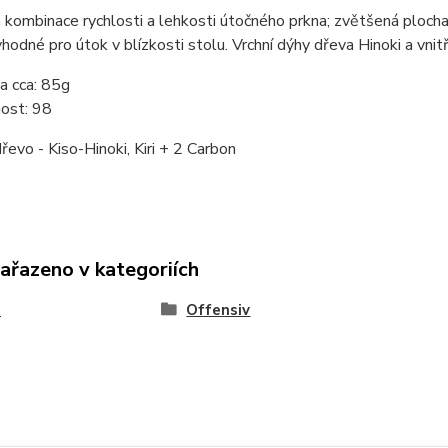
kombinace rychlosti a lehkosti útočného prkna; zvětšená plocha
vhodné pro útok v blízkosti stolu.
Vrchní dýhy dřeva Hinoki a vnit
a cca:
85g
ost:
98
řevo - Kiso-Hinoki, Kiri + 2 Carbon
zařazeno v kategoriích
a
Offensiv