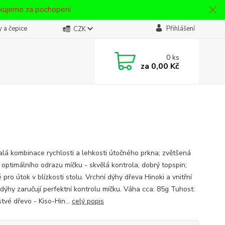
ěkujeme za pochopení
 a čepice
Přihlášení
CZK
0
ks
za
0,00 Kč
lá kombinace rychlosti a lehkosti útočného prkna; zvětšená
 optimálního odrazu míčku - skvělá kontrola; dobrý topspin;
pro útok v blízkosti stolu. Vrchní dýhy dřeva Hinoki a vnitřní
dýhy zaručují perfektní kontrolu míčku. Váha cca: 85g Tuhost:
tvé dřevo - Kiso-Hin...
celý popis