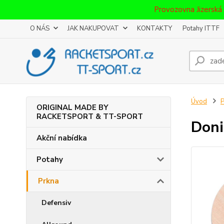
Provozovna Jizerská
O NÁS
JAK NAKUPOVAT
KONTAKTY
Potahy ITTF
Úvod
P
ORIGINAL MADE BY
RACKETSPORT & TT-SPORT
Doni
Akční nabídka
Potahy
Prkna
Defensiv