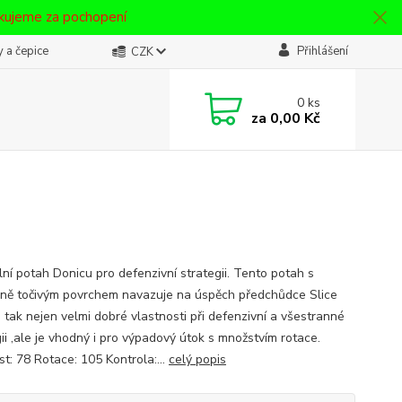
ěkujeme za pochopení
 a čepice
Přihlášení
CZK
0
ks
za
0,00 Kč
lní potah Donicu pro defenzivní strategii. Tento potah s
ně točivým povrchem navazuje na úspěch předchůdce Slice
á tak nejen velmi dobré vlastnosti při defenzivní a všestranné
ii ,ale je vhodný i pro výpadový útok s množstvím rotace.
t: 78 Rotace: 105 Kontrola:...
celý popis