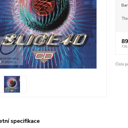
Bar
Tlo
89
735
Číslo p
tní specifikace