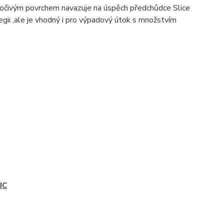
 točivým povrchem navazuje na úspěch předchůdce Slice
egii ,ale je vhodný i pro výpadový útok s množstvím
IC