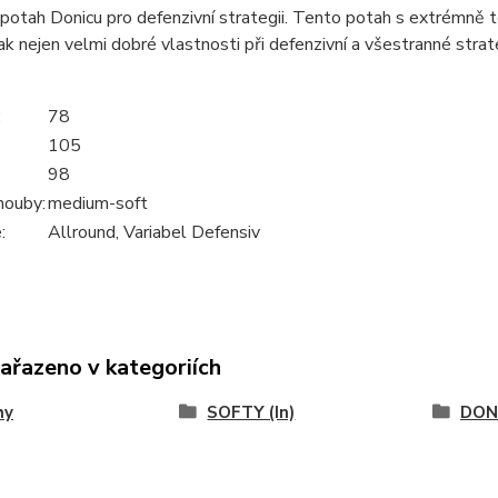
 potah Donicu pro defenzivní strategii. Tento potah s extrémně
ak nejen velmi dobré vlastnosti při defenzivní a všestranné strat
:
78
105
98
houby:
medium-soft
:
Allround, Variabel Defensiv
zařazeno v kategoriích
hy
SOFTY (In)
DON