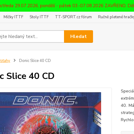
 středa 29.07.2026, pondělí - pátek 03.-07.08.2026 ZAVŘENO. D
Míčky ITTF
Stoly ITTF
TT-SPORT.cz fórum
Ručně pletené hračky
Hledat
otahy
Donic Slice 40 CD
c Slice 40 CD
Speciá
extrém
40.. M
strateg
Rychlos