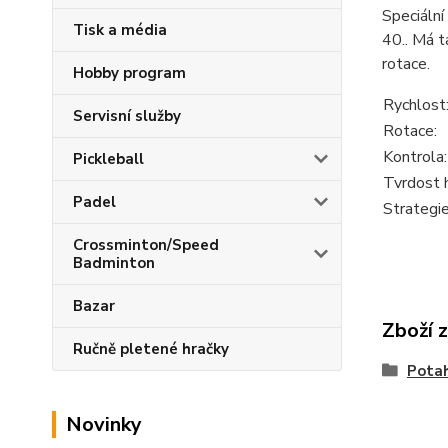
Speciální
Tisk a média
40.. Má t
rotace.
Hobby program
Rychlost
Servisní služby
Rotace:
Kontrola:
Pickleball
Tvrdost 
Padel
Strategie
Crossminton/Speed
Badminton
Bazar
Zboží 
Ručně pletené hračky
Pota
Novinky