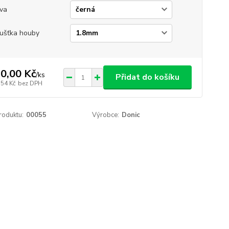
va
ušťka houby
0,00 Kč
/
ks
Přidat do košíku
,54 Kč
bez DPH
roduktu:
00055
Výrobce:
Donic