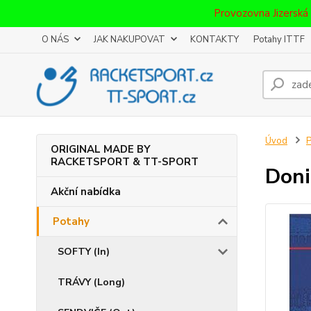
Provozovna Jizerská
O NÁS
JAK NAKUPOVAT
KONTAKTY
Potahy ITTF
Úvod
P
ORIGINAL MADE BY
RACKETSPORT & TT-SPORT
Doni
Akční nabídka
Potahy
SOFTY (In)
TRÁVY (Long)