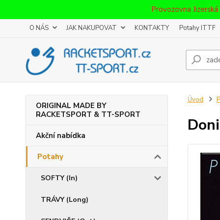
Provozovna Jizerská
O NÁS
JAK NAKUPOVAT
KONTAKTY
Potahy ITTF
Úvod
P
ORIGINAL MADE BY
RACKETSPORT & TT-SPORT
Doni
Akční nabídka
Potahy
SOFTY (In)
TRÁVY (Long)