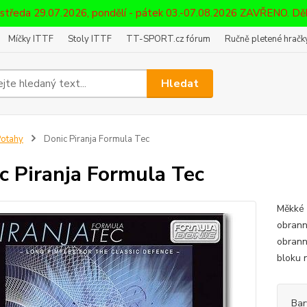
 středa 29.07.2026, pondělí - pátek 03.-07.08.2026 ZAVŘENO. D
Míčky ITTF
Stoly ITTF
TT-SPORT.cz fórum
Ručně pletené hračky
Hledat
otahy
Donic Piranja Formula Tec
c Piranja Formula Tec
Měkké 
obrann
obrann
bloku 
Bar