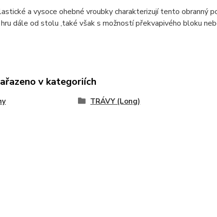
astické a vysoce ohebné vroubky charakterizují tento obranný po
hru dále od stolu ,také však s možností překvapivého bloku nebo
zařazeno v kategoriích
hy
TRÁVY (Long)