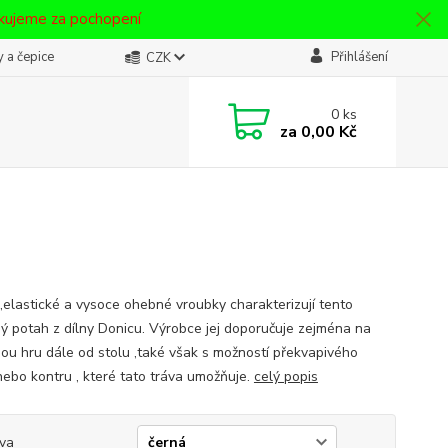
ěkujeme za pochopení
 a čepice
Přihlášení
CZK
0
ks
za
0,00 Kč
,elastické a vysoce ohebné vroubky charakterizují tento
ý potah z dílny Donicu. Výrobce jej doporučuje zejména na
ou hru dále od stolu ,také však s možností překvapivého
nebo kontru , které tato tráva umožňuje.
celý popis
va