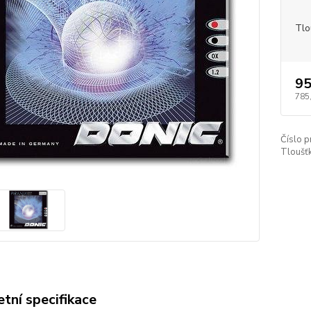
Tlo
95
785
Číslo p
Tloušť
tní specifikace