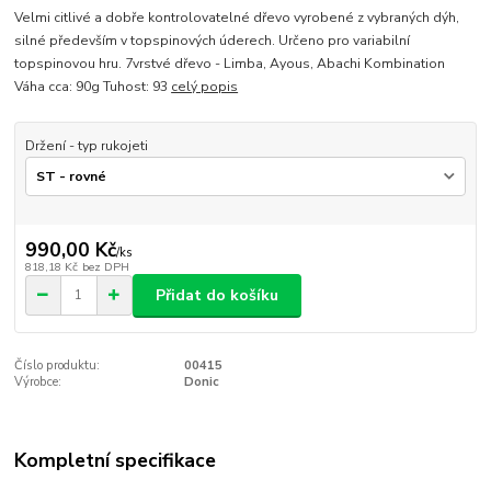
Velmi citlivé a dobře kontrolovatelné dřevo vyrobené z vybraných dýh,
silné především v topspinových úderech. Určeno pro variabilní
topspinovou hru. 7vrstvé dřevo - Limba, Ayous, Abachi Kombination
Váha cca: 90g Tuhost: 93
celý popis
Držení - typ rukojeti
990,00 Kč
/
ks
818,18 Kč
bez DPH
Přidat do košíku
Číslo produktu:
00415
Výrobce:
Donic
Kompletní specifikace