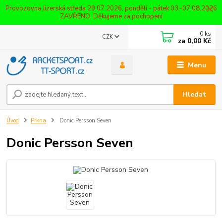
Provozovna Jizerská středa 29.07.2026, pondělí - pátek 03.-07.08.2026
ZAVŘENO. Děkujeme za pochopení
0
ks
CZK
za
0,00 Kč
Menu
Hledat
Úvod
Prkna
Donic Persson Seven
Donic Persson Seven