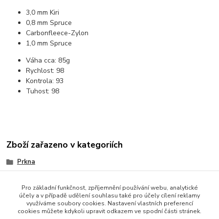
3,0 mm Kiri
0,8 mm Spruce
Carbonfleece-Zylon
1,0 mm Spruce
Váha cca:
85g
Rychlost:
98
Kontrola:
93
Tuhost:
98
Zboží zařazeno v kategoriích
Prkna
Offensiv
Pro základní funkčnost, zpříjemnění používání webu, analytické
účely a v případě udělení souhlasu také pro účely cílení reklamy
využíváme soubory cookies. Nastavení vlastních preferencí
cookies můžete kdykoli upravit odkazem ve spodní části stránek.