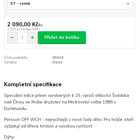
2 090,00 Kč
/
ks
1 727,27 Kč
bez DPH
Přidat do košíku
Číslo produktu:
00418
Výrobce:
Donic
Kompletní specifikace
Speciální edice prken vyrobených k 25. výročí vítězství Švédska
nad Čínou ve finále družstev na Mistrovství světa 1989 v
Dortmundu.
Persson OFF WCH - nejrychlejší z nové řady dřev.
Pro hráče, kteří
vyžadují od dřeva tvrdost a vysokou rychlost.
Dýhy: