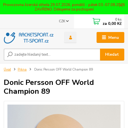
Provozovna Jizerská středa 29.07.2026, pondělí - pátek 03.-07.08.2026
ZAVŘENO. Děkujeme za pochopení
0
ks
CZK
za
0,00 Kč
Menu
Hledat
Úvod
Prkna
Donic Persson OFF World Champion 89
Donic Persson OFF World
Champion 89