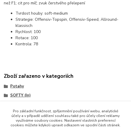
než F1; cit pro míč; zvuk čerstvého přelepení
Tvrdost houby:
soft-medium
Strategie:
Offensiv-Topspin, Offensiv-Speed, Allround-
klassisch
Rychlost:
100
Rotace:
100
Kontrola:
78
Zboží zařazeno v kategoriích
Potahy
SOFTY (In)
DONIC
Pro základní funkčnost, zpříjemnění používání webu, analytické
účely a v případě udělení souhlasu také pro účely cílení reklamy
využíváme soubory cookies. Nastavení vlastních preferencí
cookies můžete kdykoli upravit odkazem ve spodní části stránek.