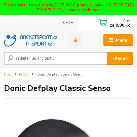
Provozovna Jizerská středa 29.07.2026, pondělí - pátek 03.-07.08.2026
ZAVŘENO. Děkujeme za pochopení
0
ks
CZK
za
0,00 Kč
Menu
Hledat
Úvod
Prkna
Donic Defplay Classic Senso
Donic Defplay Classic Senso