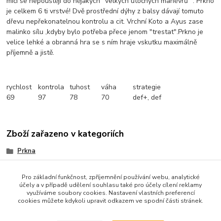
míči se nepouštějí do nějakých "velkých útočných manévrů ". Prkno
je celkem 6 ti vrstvé! Dvě prostřední dýhy z balsy dávají tomuto
dřevu nepřekonatelnou kontrolu a cit. Vrchní Koto a Ayus zase
malinko sílu ,kdyby bylo potřeba přece jenom "trestat".Prkno je
velice lehké a obranná hra se s ním hraje vskutku maximálně
příjemně a jistě.
rychlost
kontrola
tuhost
váha
strategie
69
97
78
70
def+, def
Zboží zařazeno v kategoriích
Prkna
Defensiv
Pro základní funkčnost, zpříjemnění používání webu, analytické
účely a v případě udělení souhlasu také pro účely cílení reklamy
využíváme soubory cookies. Nastavení vlastních preferencí
cookies můžete kdykoli upravit odkazem ve spodní části stránek.