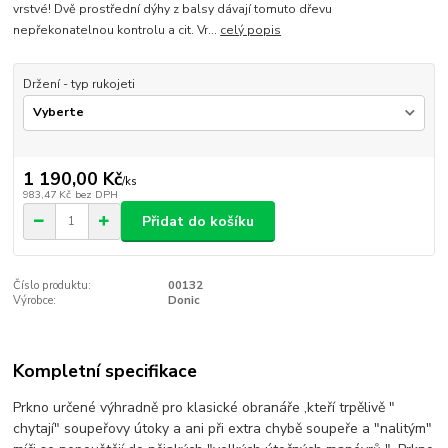
vrstvé! Dvě prostřední dýhy z balsy dávají tomuto dřevu
nepřekonatelnou kontrolu a cit. Vr...
celý popis
Držení - typ rukojeti
1 190,00 Kč
/
ks
983,47 Kč
bez DPH
Přidat do košíku
Číslo produktu:
00132
Výrobce:
Donic
Kompletní specifikace
Prkno určené výhradně pro klasické obranáře ,kteří trpělivě "
chytají" soupeřovy útoky a ani při extra chybě soupeře a "nalitým"