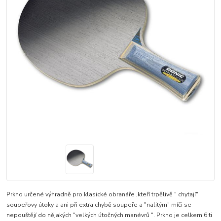
Prkno určené výhradně pro klasické obranáře ,kteří trpělivě " chytají"
soupeřovy útoky a ani při extra chybě soupeře a "nalitým" míči se
nepouštějí do nějakých "velkých útočných manévrů ". Prkno je celkem 6 ti