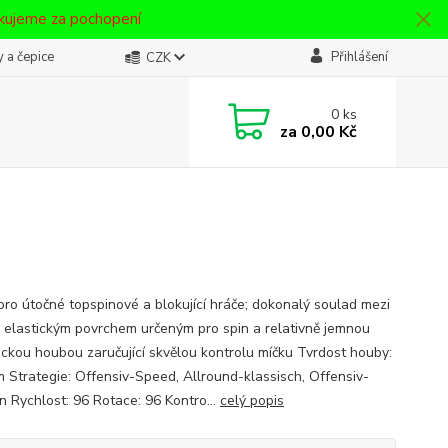
ěkujeme za pochopení
 a čepice
Přihlášení
CZK
0
ks
za
0,00 Kč
pro útočné topspinové a blokující hráče; dokonalý soulad mezi
 elastickým povrchem určeným pro spin a relativně jemnou
ckou houbou zaručující skvělou kontrolu míčku Tvrdost houby:
 Strategie: Offensiv-Speed, Allround-klassisch, Offensiv-
n Rychlost: 96 Rotace: 96 Kontro...
celý popis