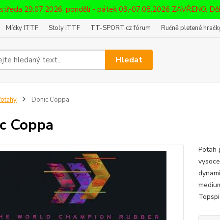
 středa 29.07.2026, pondělí - pátek 03.-07.08.2026 ZAVŘENO. D
Míčky ITTF
Stoly ITTF
TT-SPORT.cz fórum
Ručně pletené hračky
Hledat
otahy
Donic Coppa
c Coppa
Potah 
vysoce
dynami
medium
Topspi