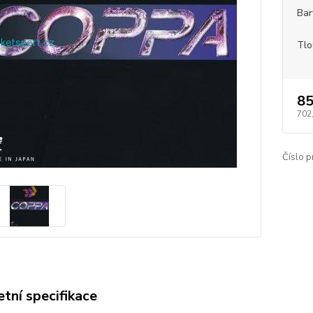
Bar
Tlo
85
702
Číslo p
tní specifikace