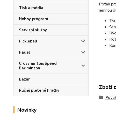
Potah pro
Tisk a média
jemnou dy
Hobby program
Tvr
Str
Servisní služby
Ryc
Rot
Pickleball
Kon
Padel
Crossminton/Speed
Badminton
Bazar
Zboží 
Ručně pletené hračky
Pota
Novinky