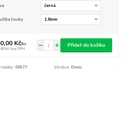
va
ušťka houby
0,00 Kč
/
ks
Přidat do košíku
,48 Kč
bez DPH
roduktu:
00577
Výrobce:
Donic