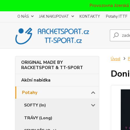
Provozovna Jizerská
O NÁS
JAK NAKUPOVAT
KONTAKTY
Potahy ITTF
Úvod
P
ORIGINAL MADE BY
RACKETSPORT & TT-SPORT
Doni
Akční nabídka
Potahy
SOFTY (In)
TRÁVY (Long)