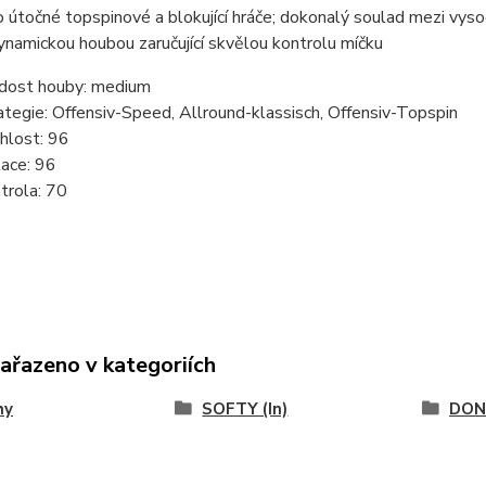
 útočné topspinové a blokující hráče; dokonalý soulad mezi vys
namickou houbou zaručující skvělou kontrolu míčku
dost houby:
medium
ategie:
Offensiv-Speed, Allround-klassisch, Offensiv-Topspin
hlost: 96
ace:
96
trola:
70
zařazeno v kategoriích
hy
SOFTY (In)
DON