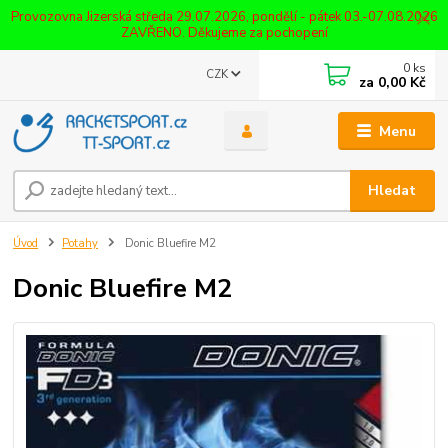
Provozovna Jizerská středa 29.07.2026, pondělí - pátek 03.-07.08.2026
ZAVŘENO. Děkujeme za pochopení
0
ks
CZK
za
0,00 Kč
Menu
Hledat
Úvod
Potahy
Donic Bluefire M2
Donic Bluefire M2