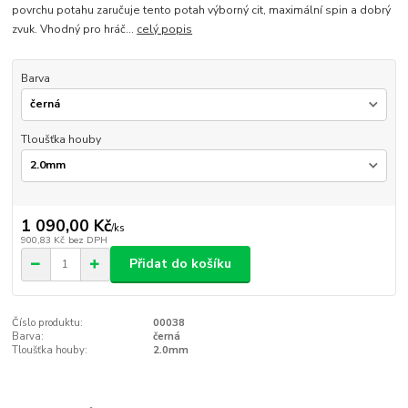
povrchu potahu zaručuje tento potah výborný cit, maximální spin a dobrý
zvuk. Vhodný pro hráč...
celý popis
Barva
Tloušťka houby
1 090,00 Kč
/
ks
900,83 Kč
bez DPH
Přidat do košíku
Číslo produktu:
00038
Barva:
černá
Tloušťka houby:
2.0mm