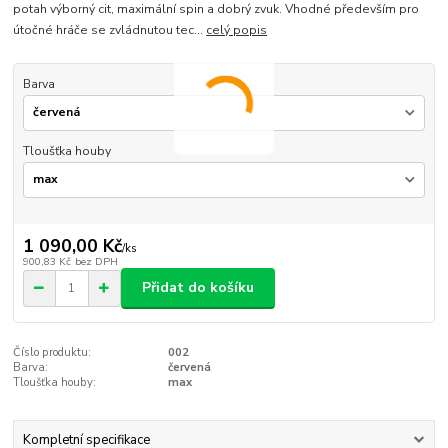
potah výborný cit, maximální spin a dobrý zvuk. Vhodné především pro
útočné hráče se zvládnutou tec...
celý popis
Barva
Tloušťka houby
1 090,00 Kč
/
ks
900,83 Kč
bez DPH
Přidat do košíku
Číslo produktu:
002
Barva:
červená
Tloušťka houby:
max
Kompletní specifikace