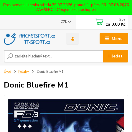
Provozovna Jizerská středa 29.07.2026, pondělí - pátek 03.-07.08.2026
ZAVŘENO. Děkujeme za pochopení
0
ks
CZK
za
0,00 Kč
Menu
Hledat
Úvod
Potahy
Donic Bluefire M1
Donic Bluefire M1