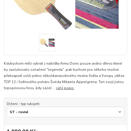
Kdybychom měli vybrat z nabídky firmy Donic pouze jedno dřevo které
by zasluhovalo označení "legenda" ,pak bychom pro někoho možná
překvapivě volili prkno několikanásobného mistra Světa a Evropy ,vítěze
TOP 12 i Světového poháru Švéda Mikaela Appelgrena. Ten svojí jistou
topspinovou hrou ,kdy sázel ...
celý popis
Držení - typ rukojeti