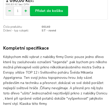
1 090,00 Kč
/
ks
900,83 Kč
bez DPH
Přidat do košíku
Číslo produktu:
00140
Držení - typ rukojeti:
ST - rovné
Kompletní specifikace
Kdybychom měli vybrat z nabídky firmy Donic pouze jedno dřevo
které by zasluhovalo označení "legenda" ,pak bychom pro někoho
možná překvapivě volili prkno několikanásobného mistra Světa a
Evropy ,vítěze TOP 12 i Světového poháru Švéda Mikaela
Appelgrena. Ten svojí jistou topspinovou hrou ,kdy sázel
především na techniku a přesnost ,dokázal ve své době porážet
nejlepší světové hráče ,Číňany nevyjímaje. A přesně pro něj bylo
toto dřevo "ušito".Jednoznačně nejcitlivější prkno z nabídky Donicu
, které při správné volbě potahů dokáže "vyšperkovat" jakýkoliv
herní styl. Klasika této firmy.