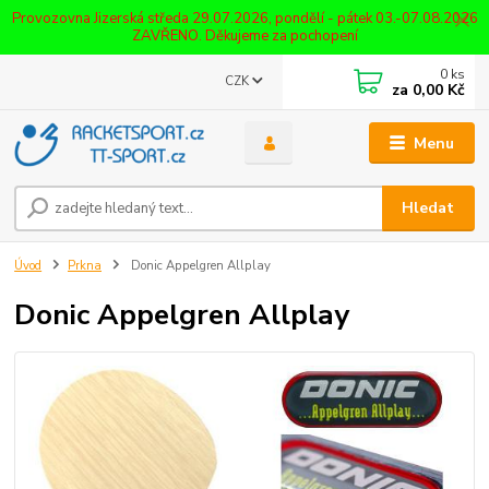
Provozovna Jizerská středa 29.07.2026, pondělí - pátek 03.-07.08.2026
ZAVŘENO. Děkujeme za pochopení
0
ks
CZK
za
0,00 Kč
Menu
Hledat
Úvod
Prkna
Donic Appelgren Allplay
Donic Appelgren Allplay