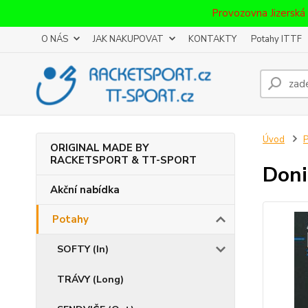
Provozovna Jizerská
O NÁS
JAK NAKUPOVAT
KONTAKTY
Potahy ITTF
Úvod
P
ORIGINAL MADE BY
RACKETSPORT & TT-SPORT
Doni
Akční nabídka
Potahy
SOFTY (In)
TRÁVY (Long)