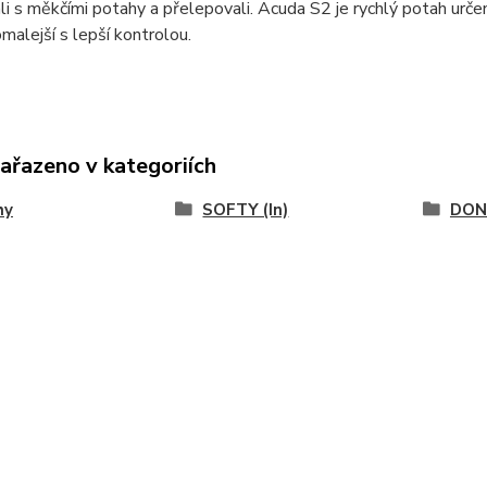
li s měkčími potahy a přelepovali. Acuda S2 je rychlý potah urče
malejší s lepší kontrolou.
zařazeno v kategoriích
hy
SOFTY (In)
DON