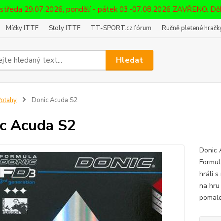
 středa 29.07.2026, pondělí - pátek 03.-07.08.2026 ZAVŘENO. D
Míčky ITTF
Stoly ITTF
TT-SPORT.cz fórum
Ručně pletené hračky
Hledat
otahy
Donic Acuda S2
c Acuda S2
Donic 
Formul
hráli 
na hru
pomale