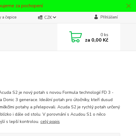
ěkujeme za pochopení
 a čepice
Přihlášení
CZK
0
ks
za
0,00 Kč
Acuda S2 je nový potah s novou Formula technologií FD 3 -
a Donic 3 generace. Ideální potah pro útočníky, kteří dusud
s měkčími potahy a přelepovali. Acuda S2 je rychlý potah určený
 blízko i dále od stolu. V porovnání s Acudou S1 o něco
jší s lepší kontrolou.
celý popis