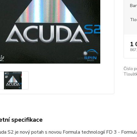
Bar
Tlo
1 
867
Číslo p
Tloušť
tní specifikace
da S2 je nový potah s novou Formula technologií FD 3 - Formula 