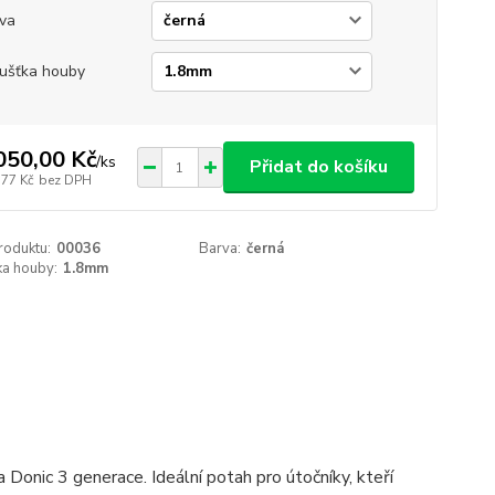
va
ušťka houby
050,00 Kč
/
ks
Přidat do košíku
,77 Kč
bez DPH
roduktu:
00036
Barva:
černá
ka houby:
1.8mm
Donic 3 generace. Ideální potah pro útočníky, kteří