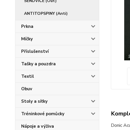
SENDVIČE (Out)
ANTITOPSPINY (Anti)
Prkna
Míčky
Příslušenství
Tašky a pouzdra
Textil
Obuv
Stoly a síťky
Komple
Tréninkové pomůcky
Donic Acu
Nápoje a výživa