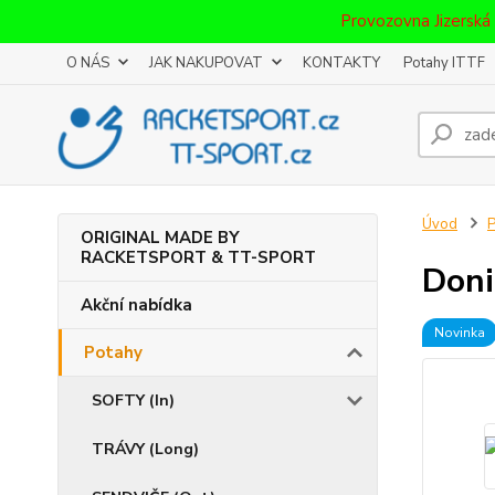
Provozovna Jizerská
O NÁS
JAK NAKUPOVAT
KONTAKTY
Potahy ITTF
Úvod
P
ORIGINAL MADE BY
RACKETSPORT & TT-SPORT
Doni
Akční nabídka
Novinka
Potahy
SOFTY (In)
TRÁVY (Long)