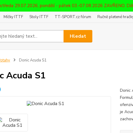
 středa 29.07.2026, pondělí - pátek 03.-07.08.2026 ZAVŘENO. D
Míčky ITTF
Stoly ITTF
TT-SPORT.cz fórum
Ručně pletené hračky
Hledat
otahy
Donic Acuda S1
c Acuda S1
Donic 
Formula
ofenziv
je Acu
zachov