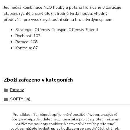
Jedinečná kombinace NEO houby a potahu Hurricane 3 zaručuje
stabilní, rychlý a silný útok; středně tvrdá houba; vhodný
především pro vysokorychlostní silnou hru s tvrdým spinem
Strategie:
Offensiv-Topspin, Offensiv-Speed
Rychlost:
102
Rotace:
108
Kontrola:
87
Zboží zařazeno v kategoriích
Potahy
SOFTY (In)
DOUBLE HAPPINESS/DHS
Pro základní funkčnost, zpříjemnění používání webu, analytické
účely a v případě udělení souhlasu také pro účely cílení reklamy
využíváme soubory cookies. Nastavení vlastních preferencí
cookies můžete kdykoli upravit odkazem ve spodní části stránek.