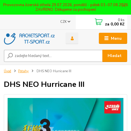
Provozovna Jizerská středa 29.07.2026, pondělí - pátek 03.-07.08.2026
ZAVŘENO. Děkujeme za pochopení
0
ks
CZK
za
0,00 Kč
Menu
Hledat
Úvod
Potahy
DHS NEO Hurricane III
DHS NEO Hurricane III