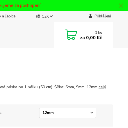
ěkujeme za pochopení
 a čepice
Přihlášení
CZK
0
ks
za
0,00 Kč
ná páska na 1 pálku (50 cm). Šířka: 6mm, 9mm, 12mm
celý
ka