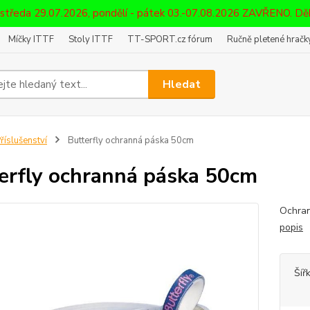
 středa 29.07.2026, pondělí - pátek 03.-07.08.2026 ZAVŘENO. D
Míčky ITTF
Stoly ITTF
TT-SPORT.cz fórum
Ručně pletené hračky
Hledat
říslušenství
Butterfly ochranná páska 50cm
erfly ochranná páska 50cm
Ochran
popis
Šíř