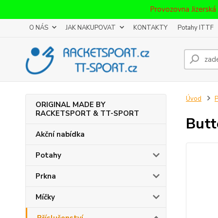
Provozovna Jizerská
O NÁS
JAK NAKUPOVAT
KONTAKTY
Potahy ITTF
Úvod
P
ORIGINAL MADE BY
RACKETSPORT & TT-SPORT
Butt
Akční nabídka
Potahy
Prkna
Míčky