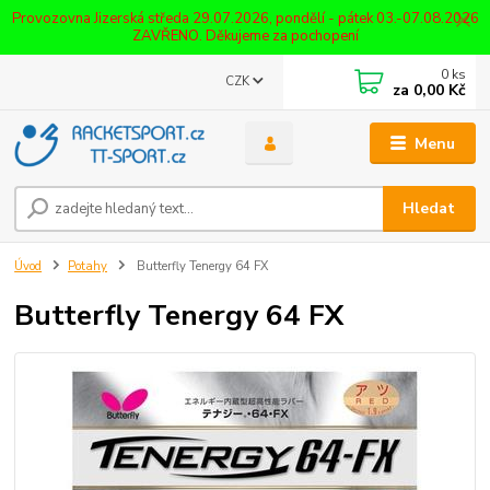
Provozovna Jizerská středa 29.07.2026, pondělí - pátek 03.-07.08.2026
ZAVŘENO. Děkujeme za pochopení
0
ks
CZK
za
0,00 Kč
Menu
Hledat
Úvod
Potahy
Butterfly Tenergy 64 FX
Butterfly Tenergy 64 FX