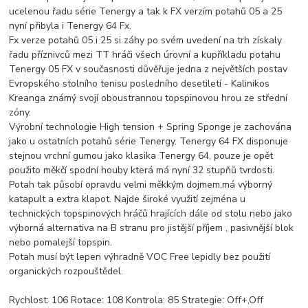
ucelenou řadu série Tenergy a tak k FX verzím potahů 05 a 25
nyní přibyla i Tenergy 64 Fx.
Fx verze potahů 05 i 25 si záhy po svém uvedení na trh získaly
řadu příznivců mezi TT hráči všech úrovní a kupříkladu potahu
Tenergy 05 FX v současnosti důvěřuje jedna z největších postav
Evropského stolního tenisu posledního desetiletí - Kalinikos
Kreanga známý svojí oboustrannou topspinovou hrou ze střední
zóny.
Výrobní technologie High tension + Spring Sponge je zachována
jako u ostatních potahů série Tenergy. Tenergy 64 FX disponuje
stejnou vrchní gumou jako klasika Tenergy 64, pouze je opět
použito měkčí spodní houby která má nyní 32 stupňů tvrdosti.
Potah tak působí opravdu velmi měkkým dojmem,má výborný
katapult a extra klapot. Najde široké využití zejména u
technických topspinových hráčů hrajících dále od stolu nebo jako
výborná alternativa na B stranu pro jistější příjem , pasivnější blok
nebo pomalejší topspin.
Potah musí být lepen výhradně VOC Free lepidly bez použití
organických rozpouštědel.
Rychlost: 106 Rotace: 108 Kontrola: 85 Strategie: Off+,Off