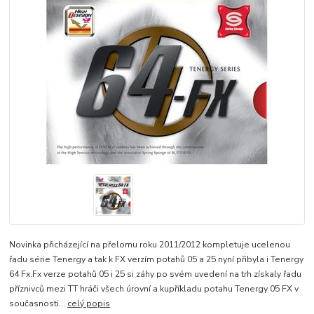
Novinka přicházející na přelomu roku 2011/2012 kompletuje ucelenou
řadu série Tenergy a tak k FX verzím potahů 05 a 25 nyní přibyla i Tenergy
64 Fx.Fx verze potahů 05 i 25 si záhy po svém uvedení na trh získaly řadu
příznivců mezi TT hráči všech úrovní a kupříkladu potahu Tenergy 05 FX v
současnosti...
celý popis