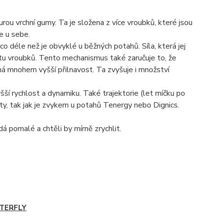
ou vrchní gumy. Ta je složena z více vroubků, které jsou
e u sebe.
o déle než je obvyklé u běžných potahů. Síla, která jej
čtu vroubků. Tento mechanismus také zaručuje to, že
á mnohem vyšší přilnavost. Ta zvyšuje i množství
í rychlost a dynamiku. Také trajektorie (let míčku po
kety, tak jak je zvykem u potahů Tenergy nebo Dignics.
pomalé a chtěli by mírně zrychlit.
TERFLY