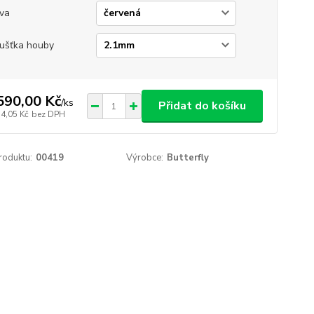
va
ušťka houby
590,00 Kč
/
ks
Přidat do košíku
14,05 Kč
bez DPH
roduktu:
00419
Výrobce:
Butterfly