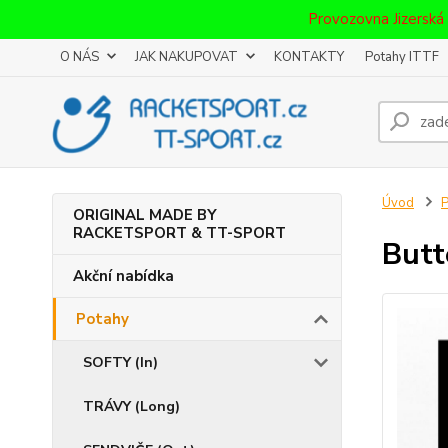
Provozovna Jizerská
O NÁS
JAK NAKUPOVAT
KONTAKTY
Potahy ITTF
Úvod
P
ORIGINAL MADE BY
RACKETSPORT & TT-SPORT
Butt
Akční nabídka
Potahy
SOFTY (In)
TRÁVY (Long)