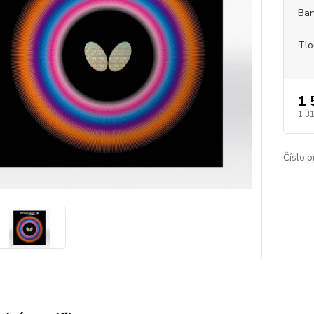
Bar
Tlo
1 
1 3
Číslo p