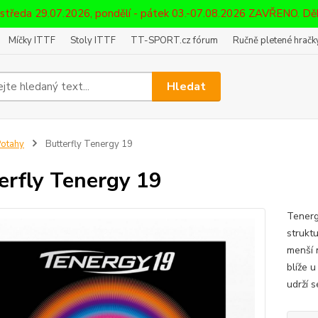
 středa 29.07.2026, pondělí - pátek 03.-07.08.2026 ZAVŘENO. D
Míčky ITTF
Stoly ITTF
TT-SPORT.cz fórum
Ručně pletené hračky
Hledat
otahy
Butterfly Tenergy 19
erfly Tenergy 19
Tenerg
struktu
menší 
blíže 
udrží s