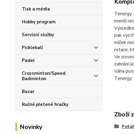
Komple
Tisk a média
Tenergy 1
menší než
Hobby program
Výsledkem
Servisní služby
pak vystř
míček nes
Pickleball
rotace, k
Ve srovná
Padel
zahrání ú
Váha pota
Crossminton/Speed
Tenergy 
Badminton
Bazar
Ručně pletené hračky
Zboží 
Novinky
Pota