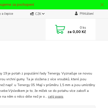
ěkujeme za pochopení
 a čepice
Přihlášení
CZK
0
ks
za
0,00 Kč
y 19 je potah z populární řady Tenergy. Vyznačuje se novou
rou vrchní gumy. Ta je složena z více vroubků, které jsou
než např. u Tenergy 05. Mají v průměru 1,5 mm a jsou umístěny
u sebe.Výsledkem je to, že míček se do potahu více zaboří a
e na něm o něco déle než je o...
celý popis