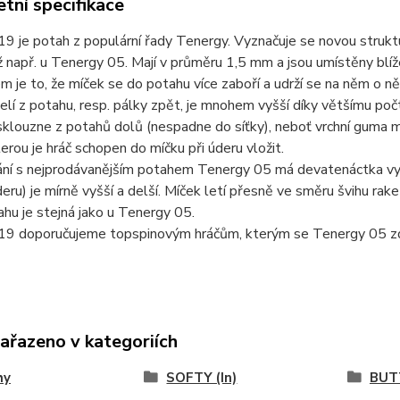
tní specifikace
9 je potah z populární řady Tenergy. Vyznačuje se novou struktur
 např. u Tenergy 05. Mají v průměru 1,5 mm a jsou umístěny blíž
 je to, že míček se do potahu více zaboří a udrží se na něm o něc
elí z potahu, resp. pálky zpět, je mnohem vyšší díky většímu po
klouzne z potahů dolů (nespadne do síťky), neboť vrchní guma m
terou je hráč schopen do míčku při úderu vložit.
ní s nejprodávanějším potahem Tenergy 05 má devatenáctka vyšš
deru) je mírně vyšší a delší. Míček letí přesně ve směru švihu ra
hu je stejná jako u Tenergy 05.
19 doporučujeme topspinovým hráčům, kterým se Tenergy 05 zdá 
zařazeno v kategoriích
hy
SOFTY (In)
BUT