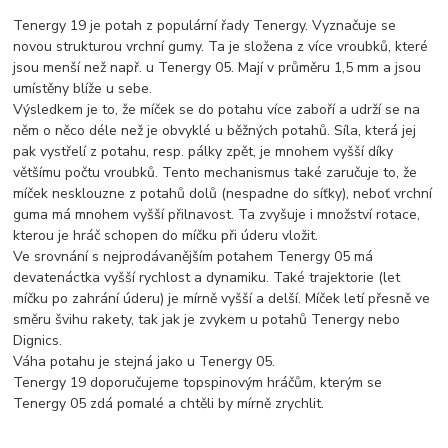
Tenergy 19 je potah z populární řady Tenergy. Vyznačuje se
novou strukturou vrchní gumy. Ta je složena z více vroubků, které
jsou menší než např. u Tenergy 05. Mají v průměru 1,5 mm a jsou
umístěny blíže u sebe.
Výsledkem je to, že míček se do potahu více zaboří a udrží se na
něm o něco déle než je obvyklé u běžných potahů. Síla, která jej
pak vystřelí z potahu, resp. pálky zpět, je mnohem vyšší díky
většímu počtu vroubků. Tento mechanismus také zaručuje to, že
míček nesklouzne z potahů dolů (nespadne do síťky), neboť vrchní
guma má mnohem vyšší přilnavost. Ta zvyšuje i množství rotace,
kterou je hráč schopen do míčku při úderu vložit.
Ve srovnání s nejprodávanějším potahem Tenergy 05 má
devatenáctka vyšší rychlost a dynamiku. Také trajektorie (let
míčku po zahrání úderu) je mírně vyšší a delší. Míček letí přesně ve
směru švihu rakety, tak jak je zvykem u potahů Tenergy nebo
Dignics.
Váha potahu je stejná jako u Tenergy 05.
Tenergy 19 doporučujeme topspinovým hráčům, kterým se
Tenergy 05 zdá pomalé a chtěli by mírně zrychlit.