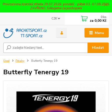
Provozovna Jizerská středa 29.07.2026, pondělí - pátek 03.-07.08.2026
ZAVŘENO. Děkujeme za pochopení
0
ks
CZK
za
0,00 Kč
Menu
Hledat
Úvod
Potahy
Butterfly Tenergy 19
Butterfly Tenergy 19