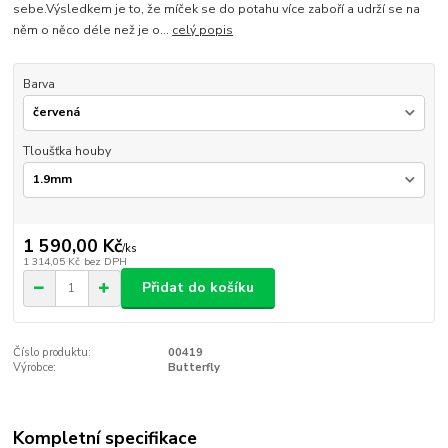
sebe.Výsledkem je to, že míček se do potahu více zaboří a udrží se na
něm o něco déle než je o...
celý popis
Barva
Tloušťka houby
1 590,00 Kč
/
ks
1 314,05 Kč
bez DPH
Přidat do košíku
Číslo produktu:
00419
Výrobce:
Butterfly
Kompletní specifikace