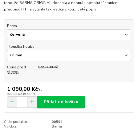
toho, že BARNA ORIGINAL dosáhla a napnula absolutní hranice
předpisů ITTF a vytáhla tak králíka z kou...
celý popis
Barva
Tloušťka houby
Cena před
1 150,00 Kč
slevou
1 090,00 Kč
/
ks
900,83 Kč
bez DPH
Přidat do košíku
Číslo produktu:
00594
Výrobce:
Barna