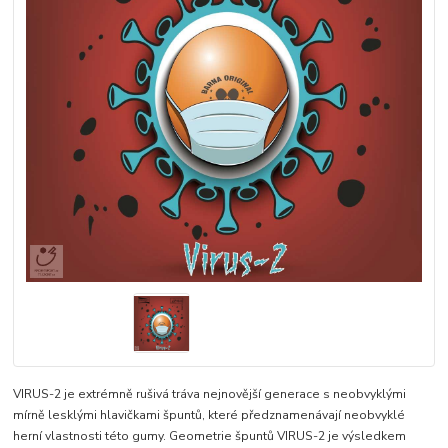
VIRUS-2 je extrémně rušivá tráva nejnovější generace s neobvyklými
mírně lesklými hlavičkami špuntů, které předznamenávají neobvyklé
herní vlastnosti této gumy. Geometrie špuntů VIRUS-2 je výsledkem