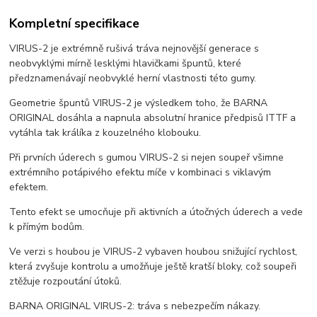
Kompletní specifikace
VIRUS-2 je extrémně rušivá tráva nejnovější generace s
neobvyklými mírně lesklými hlavičkami špuntů, které
předznamenávají neobvyklé herní vlastnosti této gumy.
Geometrie špuntů VIRUS-2 je výsledkem toho, že BARNA
ORIGINAL dosáhla a napnula absolutní hranice předpisů ITTF a
vytáhla tak králíka z kouzelného klobouku.
Při prvních úderech s gumou VIRUS-2 si nejen soupeř všimne
extrémního potápivého efektu míče v kombinaci s viklavým
efektem.
Tento efekt se umocňuje při aktivních a útočných úderech a vede
k přímým bodům.
Ve verzi s houbou je VIRUS-2 vybaven houbou snižující rychlost,
která zvyšuje kontrolu a umožňuje ještě kratší bloky, což soupeři
ztěžuje rozpoutání útoků.
BARNA ORIGINAL VIRUS-2: tráva s nebezpečím nákazy.