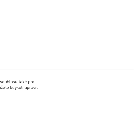
 souhlasu také pro
žete kdykoli upravit
Vytvořeno na
Eshop-rychle.cz