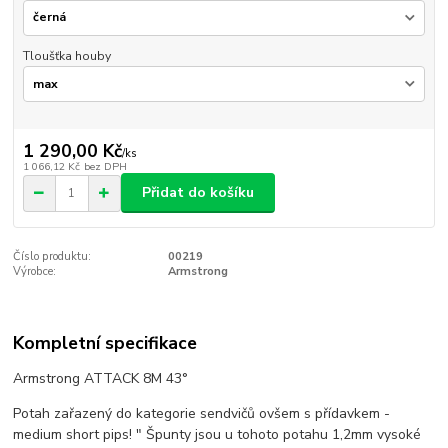
Tloušťka houby
1 290,00 Kč
/
ks
1 066,12 Kč
bez DPH
Přidat do košíku
Číslo produktu:
00219
Výrobce:
Armstrong
Kompletní specifikace
Armstrong ATTACK 8M 43°
Potah zařazený do kategorie sendvičů ovšem s přídavkem -
medium short pips! " Špunty jsou u tohoto potahu 1,2mm vysoké