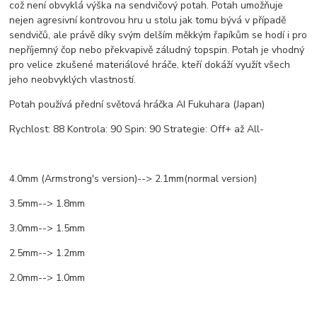
což není obvyklá výška na sendvičový potah. Potah umožňuje
nejen agresivní kontrovou hru u stolu jak tomu bývá v případě
sendvičů, ale právě díky svým delším měkkým řapíkům se hodí i pro
nepříjemný čop nebo překvapivě záludný topspin. Potah je vhodný
pro velice zkušené materiálové hráče, kteří dokáží využít všech
jeho neobvyklých vlastností.
Potah používá přední světová hráčka AI Fukuhara (Japan)
Rychlost: 88 Kontrola: 90 Spin: 90 Strategie: Off+ až All-
4.0mm (Armstrong's version)--> 2.1mm(normal version)
3.5mm--> 1.8mm
3.0mm--> 1.5mm
2.5mm--> 1.2mm
2.0mm--> 1.0mm