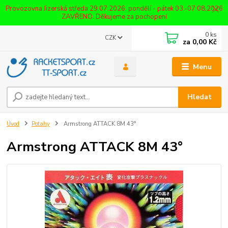
Provozovna Jizerská středa 29.07.2026, pondělí - pátek 03.-07.08.2026
ZAVŘENO. Děkujeme za pochopení
0
ks
CZK
za
0,00 Kč
Menu
Hledat
Úvod
Potahy
Armstrong ATTACK 8M 43°
Armstrong ATTACK 8M 43°