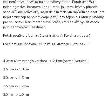
což není obvyklá výška na sendvičový potah. Potah umožňuje
nejen agresivní kontrovou hru u stolu jak tomu bývá v případě
sendvičů, ale právě díky svým delším měkkým řapíkům se hodí i pro
nepříjemný čop nebo překvapivě záludný topspin. Potah je vhodný
pro velice zkušené materiálové hráče, kteří dokáží využít všech
jeho neobvyklých vlastností.
Potah používá přední světová hráčka AI Fukuhara (Japan)
Rychlost: 88 Kontrola: 90 Spin: 90 Strategie: Off+ až All-
4.0mm (Armstrong's version)--> 2.1mm(normal version)
3.5mm--> 1.8mm
3.0mm--> 1.5mm
2.5mm--> 1.2mm
2.0mm--> 1.0mm