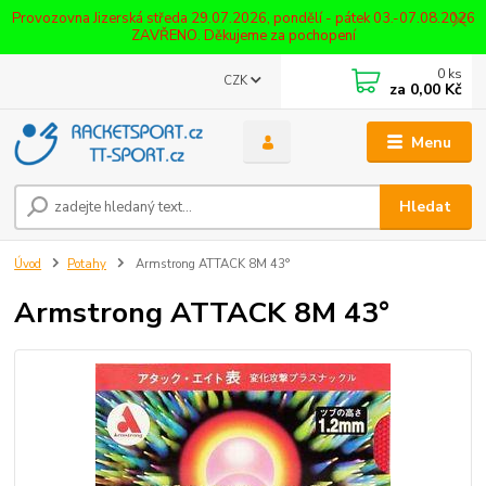
Provozovna Jizerská středa 29.07.2026, pondělí - pátek 03.-07.08.2026
ZAVŘENO. Děkujeme za pochopení
0
ks
CZK
za
0,00 Kč
Menu
Hledat
Úvod
Potahy
Armstrong ATTACK 8M 43°
Armstrong ATTACK 8M 43°