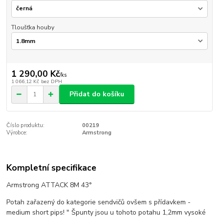
Tloušťka houby
1 290,00 Kč
/
ks
1 066,12 Kč
bez DPH
Přidat do košíku
Číslo produktu:
00219
Výrobce:
Armstrong
Kompletní specifikace
Armstrong ATTACK 8M 43°
Potah zařazený do kategorie sendvičů ovšem s přídavkem -
medium short pips! " Špunty jsou u tohoto potahu 1,2mm vysoké