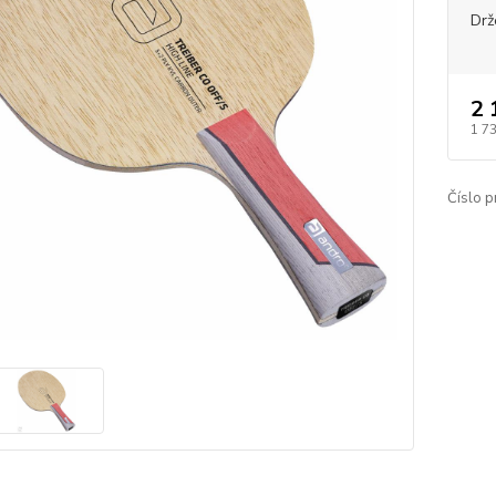
Drž
2 
1 7
Číslo p