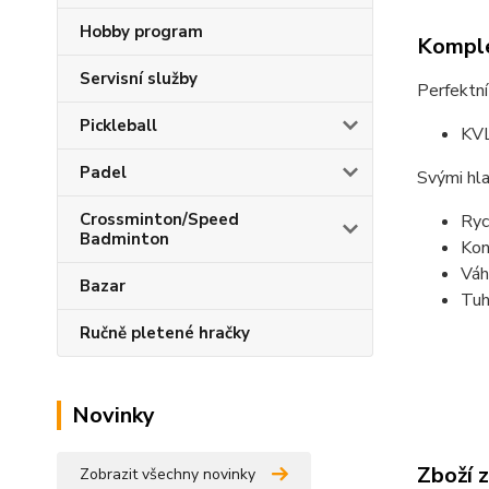
Hobby program
Komple
Servisní služby
Perfektní
Pickleball
KVL
Padel
Svými hla
Crossminton/Speed
Ryc
Badminton
Kon
Váh
Bazar
Tu
Ručně pletené hračky
Novinky
Zboží 
Zobrazit všechny novinky