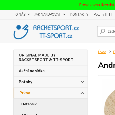
Provozovna Jizerská
O NÁS
JAK NAKUPOVAT
KONTAKTY
Potahy ITTF
Úvod
P
ORIGINAL MADE BY
RACKETSPORT & TT-SPORT
Andr
Akční nabídka
Potahy
Prkna
Defensiv