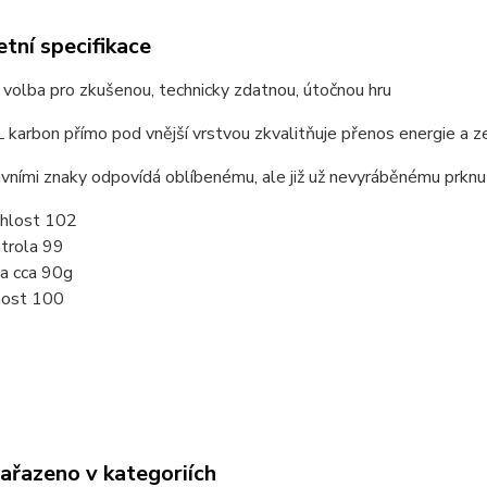
tní specifikace
 volba pro zkušenou, technicky zdatnou, útočnou hru
 karbon přímo pod vnější vrstvou zkvalitňuje přenos energie a ze
vními znaky odpovídá oblíbenému, ale již už nevyráběnému prknu
hlost
102
trola
99
a cca
90g
host
100
zařazeno v kategoriích