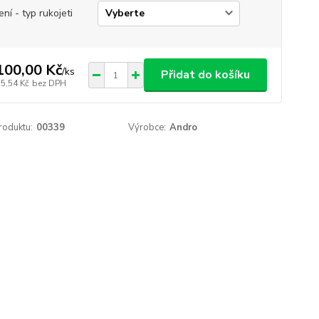
ení - typ rukojeti
100,00 Kč
/
ks
Přidat do košíku
35,54 Kč
bez DPH
roduktu:
00339
Výrobce:
Andro