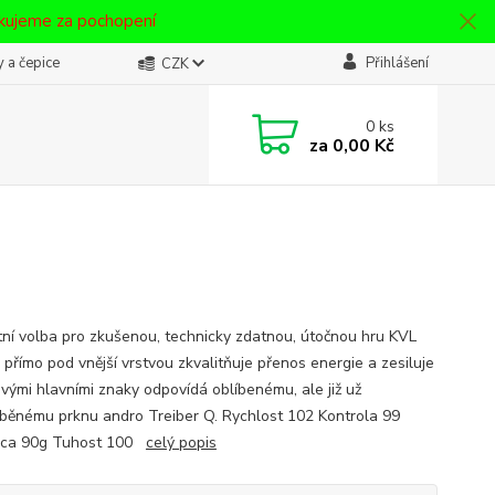
ěkujeme za pochopení
 a čepice
Přihlášení
CZK
0
ks
za
0,00 Kč
tní volba pro zkušenou, technicky zdatnou, útočnou hru KVL
 přímo pod vnější vrstvou zkvalitňuje přenos energie a zesiluje
Svými hlavními znaky odpovídá oblíbenému, ale již už
běnému prknu andro Treiber Q. Rychlost 102 Kontrola 99
cca 90g Tuhost 100
celý popis