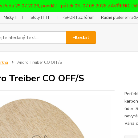
 středa 29.07.2026, pondělí - pátek 03.-07.08.2026 ZAVŘENO. D
Míčky ITTF
Stoly ITTF
TT-SPORT.cz fórum
Ručně pletené hračky
Hledat
rkna
Andro Treiber CO OFF/S
o Treiber CO OFF/S
Perfek
karbon
úder. 
nevyrá
Váha 