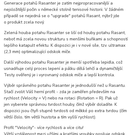
Generace potahů Rasanter je zatím nejpropracovanější a
nejsložitější počin v německé stolně tenisové historii. V žádném
případě se nejedná se o "upgrade" potahů Rasant, nýbrž jde
o produkt zcela nový.
Zelená houba potahu Rasanter se liší od houby potahu Rasant,
neboť má zcela novou strukturu s menšími buňkami a schopností
lepšího katapult efektu. K dispozici je i v nové síle, tzv. ultramax
(2,3 mm) optimalizující odskok míče.
Další výhodou potahu Rasanter je menší spotřeba lepidla, což
usnadňuje celý proces lepení a pálku dělá lehčí a dynamičtější.
Testy ověřený je i vyrovnaný odskok míče a lepší kontrola.
Výběr správného potahu Rasanter je jednodušší než u Rasantu.
Stačí zvolit Váš herní profil - zda je zaměřen především na
rychlost (Velocity = V) nebo na rotaci (Rotation = R). Pak už
jen vyberete správnou tvrdost houby, čímž výběr doladíte. K
dispozici jsou čtyři stupně tvrdosti od měkké po extra tvrdou (čím
větší číslo, tím větší hustota a tím vyšší rychlost).
Profil "Velocity"- více rychlosti a více citu!
Větší vzdálenost mezi užšími a kratšími vroubky posiluje odskok