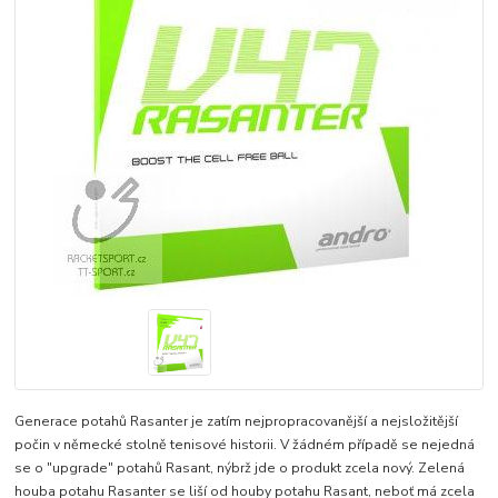
Generace potahů Rasanter je zatím nejpropracovanější a nejsložitější
počin v německé stolně tenisové historii. V žádném případě se nejedná
se o "upgrade" potahů Rasant, nýbrž jde o produkt zcela nový. Zelená
houba potahu Rasanter se liší od houby potahu Rasant, neboť má zcela