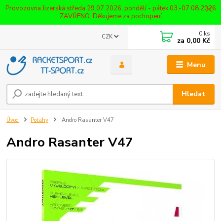
Provozovna Jizerská středa 29.07.2026, pondělí - pátek 03.-07.08.2026
ZAVŘENO. Děkujeme za pochopení
0
ks
CZK
za
0,00 Kč
Menu
Hledat
Úvod
Potahy
Andro Rasanter V47
Andro Rasanter V47