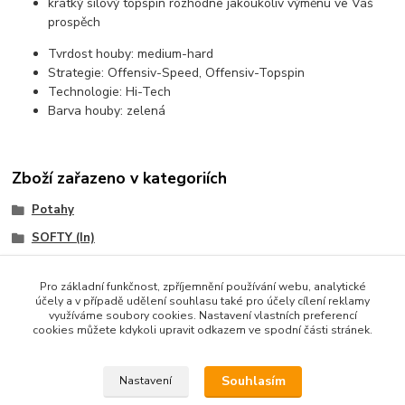
krátký silový topspin rozhodne jakoukoliv výměnu ve Váš
prospěch
Tvrdost houby:
medium-hard
Strategie:
Offensiv-Speed, Offensiv-Topspin
Technologie:
Hi-Tech
Barva houby:
zelená
Zboží zařazeno v kategoriích
Potahy
SOFTY (In)
ANDRO
Pro základní funkčnost, zpříjemnění používání webu, analytické
účely a v případě udělení souhlasu také pro účely cílení reklamy
využíváme soubory cookies. Nastavení vlastních preferencí
cookies můžete kdykoli upravit odkazem ve spodní části stránek.
Souhlasím
Nastavení