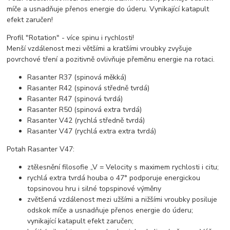
míče a usnadňuje přenos energie do úderu. Vynikající katapult
efekt zaručen!
Profil "Rotation" - více spinu i rychlosti!
Menší vzdálenost mezi většími a kratšími vroubky zvyšuje
povrchové tření a pozitivně ovlivňuje přeměnu energie na rotaci.
Rasanter R37 (spinová měkká)
Rasanter R42 (spinová středně tvrdá)
Rasanter R47 (spinová tvrdá)
Rasanter R50 (spinová extra tvrdá)
Rasanter V42 (rychlá středně tvrdá)
Rasanter V47 (rychlá extra extra tvrdá)
Potah Rasanter V47:
ztělesnění filosofie „V = Velocity s maximem rychlosti i citu;
rychlá extra tvrdá houba o 47° podporuje energickou
topsinovou hru i silné topspinové výměny
zvětšená vzdálenost mezi užšími a nižšími vroubky posiluje
odskok míče a usnadňuje přenos energie do úderu;
vynikající katapult efekt zaručen;