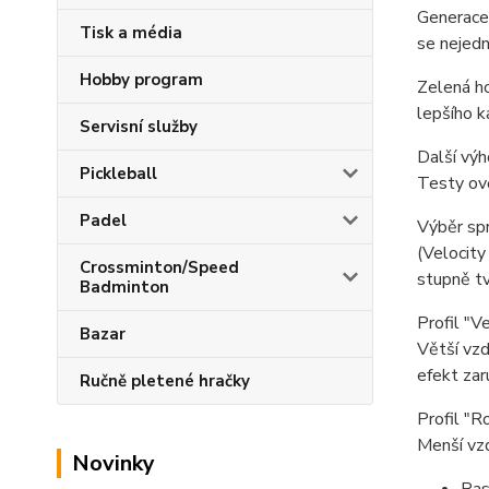
Generace 
Tisk a média
se nejedn
Hobby program
Zelená ho
lepšího k
Servisní služby
Další výh
Pickleball
Testy ově
Padel
Výběr spr
(Velocity
Crossminton/Speed
stupně tv
Badminton
Profil "Ve
Bazar
Větší vzd
efekt zar
Ručně pletené hračky
Profil "Ro
Menší vzd
Novinky