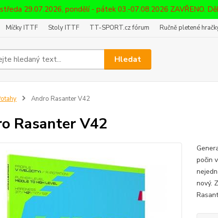
 středa 29.07.2026, pondělí - pátek 03.-07.08.2026 ZAVŘENO. D
Míčky ITTF
Stoly ITTF
TT-SPORT.cz fórum
Ručně pletené hračky
Hledat
otahy
Andro Rasanter V42
o Rasanter V42
Genera
počin 
nejedn
nový. 
Rasant