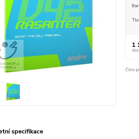
Bar
Tlo
1 
950
Číslo p
tní specifikace