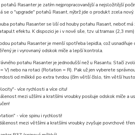
potahů Rasanter je zatím nejpropracovanější a nejsložitější poči
á se o "upgrade" potahů Rasant, nýbrž jde o produkt zcela nový.
uba potahu Rasanter se liší od houby potahu Rasant, neboť má 
atapult efektu. K dispozici je i v nové síle, tzv. ultramax (2,3 mm)
odou potahu Rasanter je menší spotřeba lepidla, což usnadňuje ce
řený je i vyrovnaný odskok míče a lepší kontrola.
ávného potahu Rasanter je jednodušší než u Rasantu. Stačí zvolit
 = V) nebo na rotaci (Rotation = R). Pak už jen vyberete správnou 
rdosti od měkké po extra tvrdou (čím větší číslo, tím větší hustot
locity"- více rychlosti a více citu!
álenost mezi užšími a kratšími vroubky posiluje odskok míče a us
učen!
tation" - více spinu i rychlosti!
álenost mezi většími a kratšími vroubky zvyšuje povrchové tření 