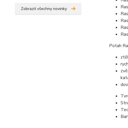
Ras
Ras
Zobrazit všechny novinky
Ras
Ras
Ras
Ras
Potah Ra
ztě
ryc
zvě
kat
dov
Tvr
Str
Tec
Bar