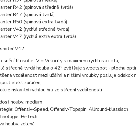
anter R37 (spinová měkká)
anter R42 (spinová středně tvrdá)
anter R47 (spinová tvrdá)
anter R50 (spinová extra tvrdá)
anter V42 (rychlá středně tvrdá)
anter V47 (rychlá extra extra tvrdá)
santer V42
lesnění filosofie „V = Velocity s maximem rychlosti i citu;
hlá středně tvrdá houba o 42° zvětšuje sweetspot - plochu opti
tšená vzdálenost mezi užšími a nižšími vroubky posiluje odskok m
apult efekt zaručen;
oluje riskantní rychlou hru ze střední vzdálenosti
dost houby:
medium
ategie:
Offensiv-Speed, Offensiv-Topspin, Allround-klassisch
hnologie:
Hi-Tech
va houby:
zelená