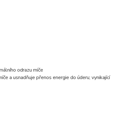
málního odrazu míče
íče a usnadňuje přenos energie do úderu; vynikající