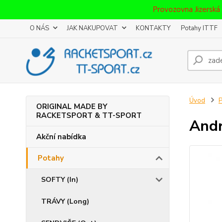
Provozovna Jizerská
O NÁS
JAK NAKUPOVAT
KONTAKTY
Potahy ITTF
Úvod
P
ORIGINAL MADE BY
RACKETSPORT & TT-SPORT
Andr
Akční nabídka
Potahy
SOFTY (In)
TRÁVY (Long)