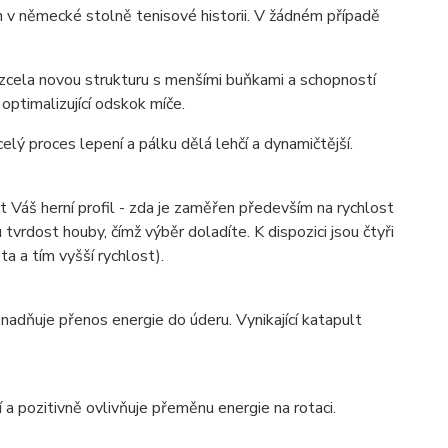
n v německé stolně tenisové historii. V žádném případě
zcela novou strukturu s menšími buňkami a schopností
 optimalizující odskok míče.
lý proces lepení a pálku dělá lehčí a dynamičtější.
 Váš herní profil - zda je zaměřen především na rychlost
tvrdost houby, čímž výběr doladíte. K dispozici jsou čtyři
a a tím vyšší rychlost).
nadňuje přenos energie do úderu. Vynikající katapult
a pozitivně ovlivňuje přeměnu energie na rotaci.