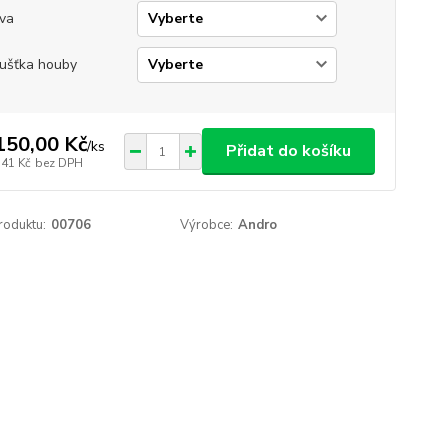
va
ušťka houby
150,00 Kč
/
ks
Přidat do košíku
,41 Kč
bez DPH
roduktu:
00706
Výrobce:
Andro