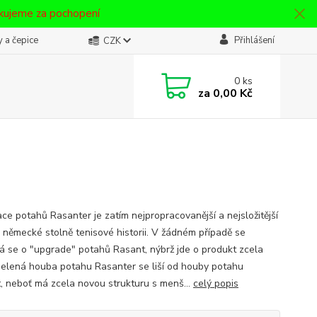
ěkujeme za pochopení
 a čepice
Přihlášení
CZK
0
ks
za
0,00 Kč
ce potahů Rasanter je zatím nejpropracovanější a nejsložitější
v německé stolně tenisové historii. V žádném případě se
á se o "upgrade" potahů Rasant, nýbrž jde o produkt zcela
Zelená houba potahu Rasanter se liší od houby potahu
, neboť má zcela novou strukturu s menš...
celý popis