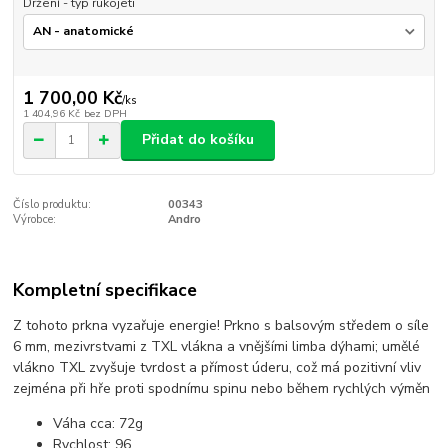
Držení - typ rukojeti
1 700,00 Kč
/
ks
1 404,96 Kč
bez DPH
Přidat do košíku
Číslo produktu:
00343
Výrobce:
Andro
Kompletní specifikace
Z tohoto prkna vyzařuje energie! P
rkno s balsovým středem o síle
6 mm, mezivrstvami z TXL vlákna a vnějšími limba dýhami; umělé
vlákno TXL zvyšuje tvrdost a přímost úderu, což má pozitivní vliv
zejména při hře proti spodnímu spinu nebo během rychlých výměn
Váha cca:
72g
Rychlost:
96