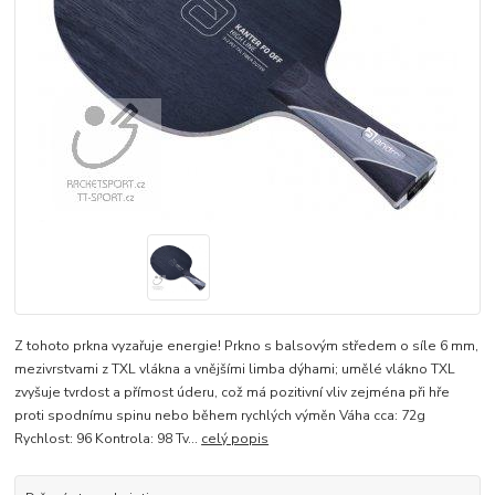
Z tohoto prkna vyzařuje energie! Prkno s balsovým středem o síle 6 mm,
mezivrstvami z TXL vlákna a vnějšími limba dýhami; umělé vlákno TXL
zvyšuje tvrdost a přímost úderu, což má pozitivní vliv zejména při hře
proti spodnímu spinu nebo během rychlých výměn Váha cca: 72g
Rychlost: 96 Kontrola: 98 Tv...
celý popis