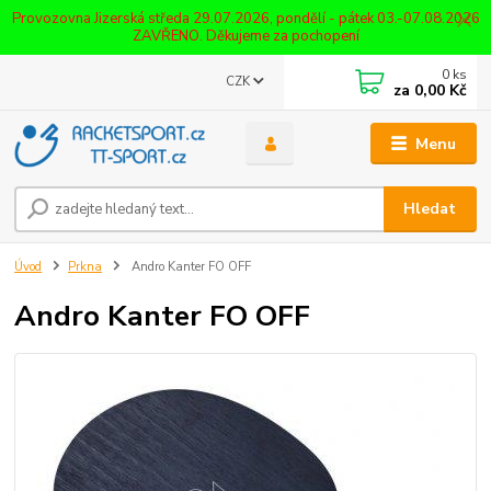
Provozovna Jizerská středa 29.07.2026, pondělí - pátek 03.-07.08.2026
ZAVŘENO. Děkujeme za pochopení
0
ks
CZK
za
0,00 Kč
Menu
Hledat
Úvod
Prkna
Andro Kanter FO OFF
Andro Kanter FO OFF