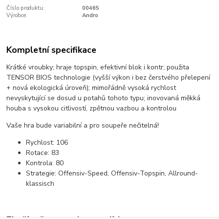
Číslo produktu:
00465
Výrobce:
Andro
Kompletní specifikace
Krátké vroubky; hraje topspin, efektivní blok i kontr; použita
TENSOR BIOS technologie (vyšší výkon i bez čerstvého přelepení
+ nová ekologická úroveň); mimořádně vysoká rychlost
nevyskytující se dosud u potahů tohoto typu; inovovaná měkká
houba s vysokou citlivostí, zpětnou vazbou a kontrolou
Vaše hra bude variabilní a pro soupeře nečitelná!
Rychlost:
106
Rotace:
83
Kontrola:
80
Strategie:
Offensiv-Speed, Offensiv-Topspin, Allround-
klassisch