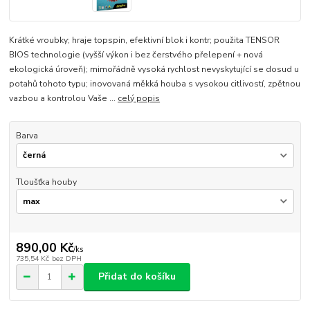
Krátké vroubky; hraje topspin, efektivní blok i kontr; použita TENSOR
BIOS technologie (vyšší výkon i bez čerstvého přelepení + nová
ekologická úroveň); mimořádně vysoká rychlost nevyskytující se dosud u
potahů tohoto typu; inovovaná měkká houba s vysokou citlivostí, zpětnou
vazbou a kontrolou Vaše ...
celý popis
Barva
Tloušťka houby
890,00 Kč
/
ks
735,54 Kč
bez DPH
Přidat do košíku