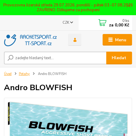
Provozovna Jizerská středa 29.07.2026, pondělí - pátek 03.-07.08.2026
ZAVŘENO. Děkujeme za pochopení
0
ks
CZK
za
0,00 Kč
Menu
Hledat
Úvod
Potahy
Andro BLOWFISH
Andro BLOWFISH