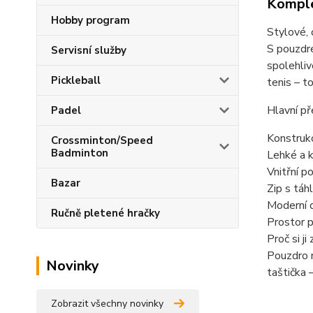
Komple
Hobby program
Stylové, 
S pouzdre
Servisní služby
spolehliv
Pickleball
tenis – t
Hlavní př
Padel
Konstrukc
Crossminton/Speed
Badminton
Lehké a k
Vnitřní p
Bazar
Zip s táh
Moderní 
Ručně pletené hračky
Prostor p
Proč si ji
Pouzdro n
Novinky
taštička 
Zobrazit všechny novinky