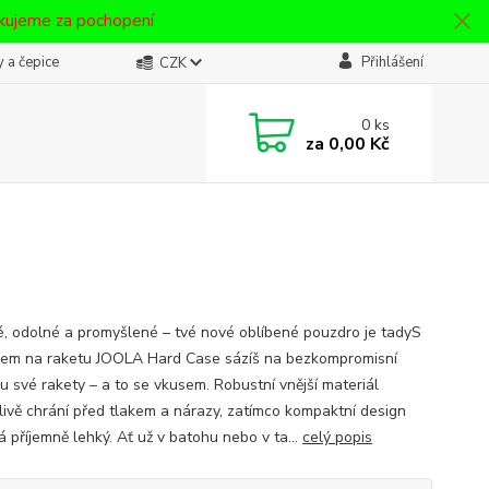
ěkujeme za pochopení
 a čepice
Přihlášení
CZK
0
ks
za
0,00 Kč
é, odolné a promyšlené – tvé nové oblíbené pouzdro je tadyS
em na raketu JOOLA Hard Case sázíš na bezkompromisní
u své rakety – a to se vkusem. Robustní vnější materiál
livě chrání před tlakem a nárazy, zatímco kompaktní design
á příjemně lehký. Ať už v batohu nebo v ta...
celý popis