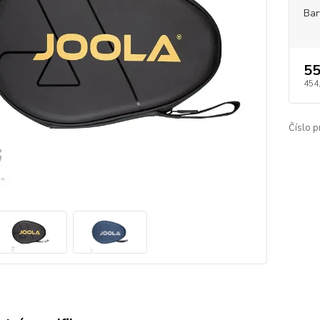
Bar
55
454
Číslo p