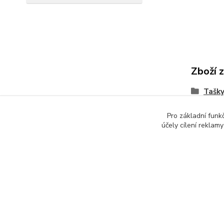
Zboží 
Tašky
Pro základní funk
účely cílení reklam
Copyright © 2010-2025 TT-SPORT.cz & RACKETSPORT.cz