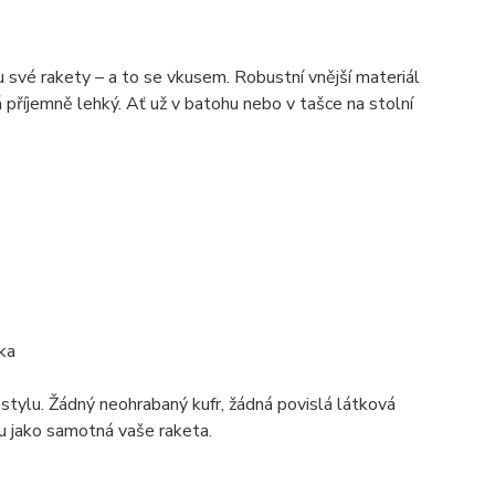
vé rakety – a to se vkusem. Robustní vnější materiál
 příjemně lehký. Ať už v batohu nebo v tašce na stolní
čka
tylu. Žádný neohrabaný kufr, žádná povislá látková
mu jako samotná vaše raketa.