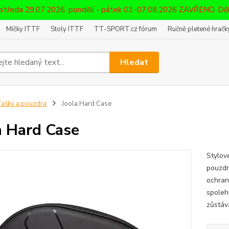
 středa 29.07.2026, pondělí - pátek 03.-07.08.2026 ZAVŘENO. D
Míčky ITTF
Stoly ITTF
TT-SPORT.cz fórum
Ručně pletené hračky
Hledat
ašky a pouzdra
Joola Hard Case
a Hard Case
Stylov
pouzdr
ochran
spoleh
zůstáv