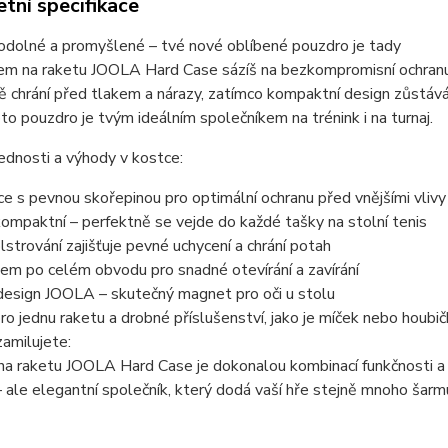
tní specifikace
odolné a promyšlené – tvé nové oblíbené pouzdro je tady
m na raketu JOOLA Hard Case sázíš na bezkompromisní ochranu s
ě chrání před tlakem a nárazy, zatímco kompaktní design zůstává
oto pouzdro je tvým ideálním společníkem na trénink i na turnaj.
ednosti a výhody v kostce:
e s pevnou skořepinou pro optimální ochranu před vnějšími vlivy
ompaktní – perfektně se vejde do každé tašky na stolní tenis
olstrování zajišťuje pevné uchycení a chrání potah
lem po celém obvodu pro snadné otevírání a zavírání
design JOOLA – skutečný magnet pro oči u stolu
ro jednu raketu a drobné příslušenství, jako je míček nebo houbi
 zamilujete:
a raketu JOOLA Hard Case je dokonalou kombinací funkčnosti a s
– ale elegantní společník, který dodá vaší hře stejně mnoho šar