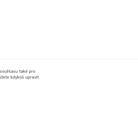
 souhlasu také pro
žete kdykoli upravit
Vytvořeno na
Eshop-rychle.cz