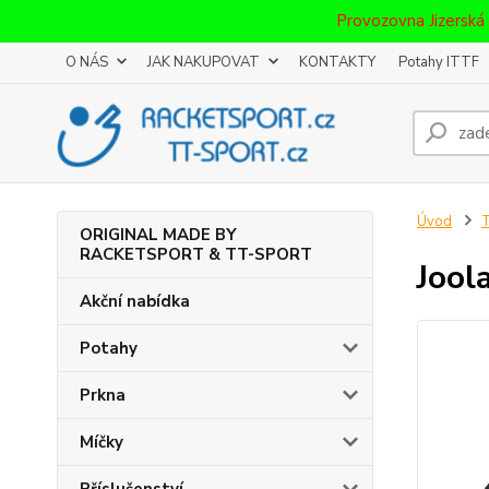
Provozovna Jizerská
O NÁS
JAK NAKUPOVAT
KONTAKTY
Potahy ITTF
Úvod
T
ORIGINAL MADE BY
RACKETSPORT & TT-SPORT
Jool
Akční nabídka
Potahy
Prkna
Míčky